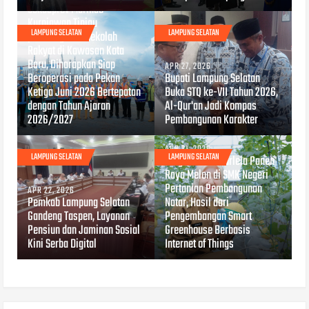
Sekdaprov Marindo
Kurniawan Tinjau
LAMPUNG SELATAN
LAMPUNG SELATAN
pembangunan Sekolah
Rakyat di Kawasan Kota
Baru, Diharapkan Siap
APR 27, 2026
Beroperasi pada Pekan
Bupati Lampung Selatan
Ketiga Juni 2026 Bertepatan
Buka STQ ke-VII Tahun 2026,
dengan Tahun Ajaran
Al-Qur'an Jadi Kompas
2026/2027
Pembangunan Karakter
APR 21, 2026
LAMPUNG SELATAN
LAMPUNG SELATAN
Wagub Jihan Nurlela Panen
Raya Melon di SMK Negeri
Pertanian Pembangunan
APR 22, 2026
Pemkab Lampung Selatan
Natar, Hasil dari
Gandeng Taspen, Layanan
Pengembangan Smart
Pensiun dan Jaminan Sosial
Greenhouse Berbasis
Kini Serba Digital
Internet of Things