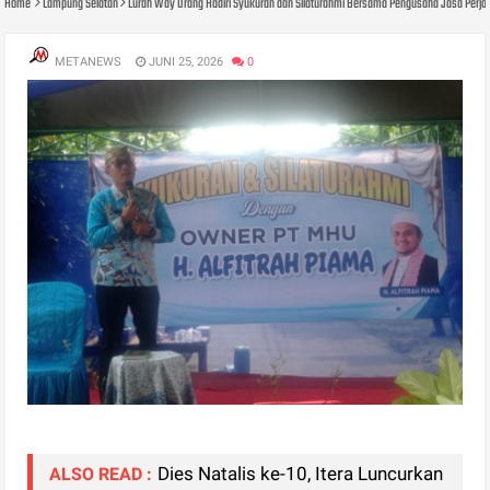
Home
Lampung Selatan
Lurah Way Urang Hadiri Syukuran dan Silaturahmi Bersama Pengusaha Jasa Perja
METANEWS
JUNI 25, 2026
0
Dies Natalis ke-10, Itera Luncurkan
ALSO READ :