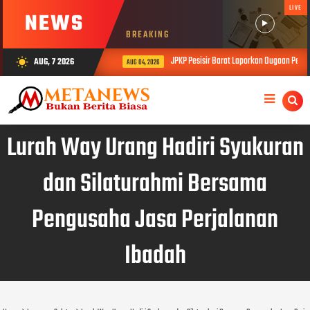
LIVE
NEWS
BREAKING
JPKP Pesisir Barat Laporkan Dugaan Permas
AUG, 7 2026
wb_sunny
AUG 04, 2026
Lurah Way Urang Hadiri Syukuran
dan Silaturahmi Bersama
Pengusaha Jasa Perjalanan
Ibadah