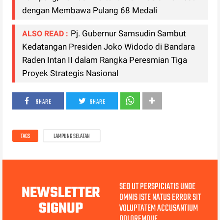
dengan Membawa Pulang 68 Medali
Pj. Gubernur Samsudin Sambut
ALSO READ :
Kedatangan Presiden Joko Widodo di Bandara
Raden Intan II dalam Rangka Peresmian Tiga
Proyek Strategis Nasional
SHARE
SHARE
TAGS
LAMPUNG SELATAN
SED UT PERSPICIATIS UNDE
NEWSLETTER
OMNIS ISTE NATUS ERROR SIT
SIGNUP
VOLUPTATEM ACCUSANTIUM
DOLOREMQUE.