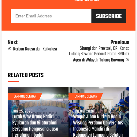
Next
Previous
Sinergi dan Prestasi, BRI Kanca
Kerbau Kuasa dan Kalkulasi
Tulang Bawang Perkuat Peran BRILink
Agen di Wilayah Tulang Bawang
RELATED POSTS
LAMPUNG SELATAN
LAMPUNG SELATAN
JUN 25, 2026
JUN 06, 2026
Lurah Way Urang Hadiri
Wagub Jihan Nurlela Hadiri
Syukuran dan Silaturahmi
Wisuda Perdana Universitas
Bersama Pengusaha Jasa
Indonesia Mandiri di
Perjalanan Ibadah
Kabupaten Lampung Selatan
APR 29, 2026