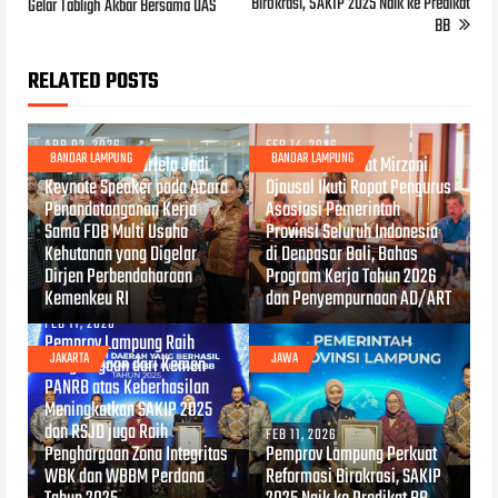
Birokrasi, SAKIP 2025 Naik ke Predikat
Gelar Tabligh Akbar Bersama UAS
BB
RELATED POSTS
APR 02, 2026
FEB 14, 2026
BANDAR LAMPUNG
BANDAR LAMPUNG
Wagub Jihan Nurlela Jadi
Gubernur Rahmat Mirzani
Keynote Speaker pada Acara
Djausal Ikuti Rapat Pengurus
Penandatanganan Kerja
Asosiasi Pemerintah
Sama FDB Multi Usaha
Provinsi Seluruh Indonesia
Kehutanan yang Digelar
di Denpasar Bali, Bahas
Dirjen Perbendaharaan
Program Kerja Tahun 2026
Kemenkeu RI
dan Penyempurnaan AD/ART
FEB 11, 2026
Pemprov Lampung Raih
JAKARTA
JAWA
Penghargaan dari Kemen
PANRB atas Keberhasilan
Meningkatkan SAKIP 2025
dan RSJD juga Raih
FEB 11, 2026
Penghargaan Zona Integritas
Pemprov Lampung Perkuat
WBK dan WBBM Perdana
Reformasi Birokrasi, SAKIP