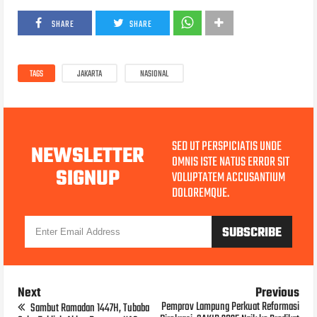
SHARE
SHARE
TAGS
JAKARTA
NASIONAL
SED UT PERSPICIATIS UNDE
NEWSLETTER
OMNIS ISTE NATUS ERROR SIT
SIGNUP
VOLUPTATEM ACCUSANTIUM
DOLOREMQUE.
Next
Previous
Pemprov Lampung Perkuat Reformasi
Sambut Ramadan 1447H, Tubaba