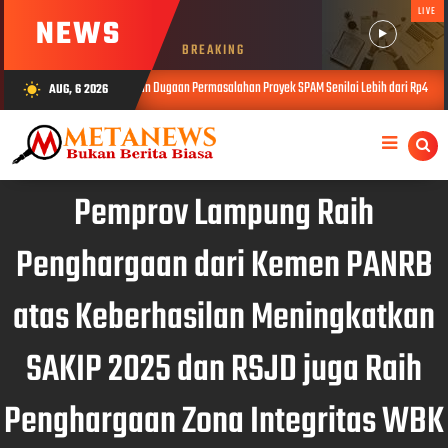
LIVE
NEWS
BREAKING
Barat Laporkan Dugaan Permasalahan Proyek SPAM Senilai Lebih dari Rp4 Miliar ke Kejati Lamp
AUG, 6 2026
wb_sunny
Pemprov Lampung Raih
Penghargaan dari Kemen PANRB
atas Keberhasilan Meningkatkan
SAKIP 2025 dan RSJD juga Raih
Penghargaan Zona Integritas WBK