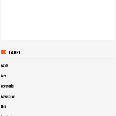
LABEL
ACEH
Adv
advetorial
Advetorial
Bali