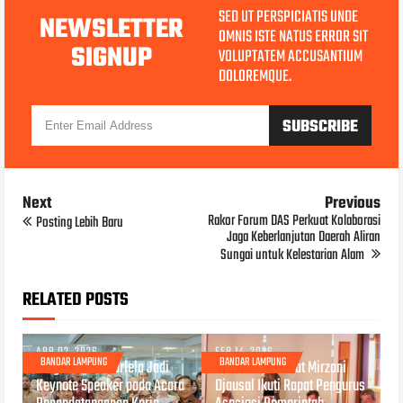
SED UT PERSPICIATIS UNDE
NEWSLETTER
OMNIS ISTE NATUS ERROR SIT
SIGNUP
VOLUPTATEM ACCUSANTIUM
DOLOREMQUE.
Next
Previous
Rakor Forum DAS Perkuat Kolaborasi
Posting Lebih Baru
Jaga Keberlanjutan Daerah Aliran
Sungai untuk Kelestarian Alam
RELATED POSTS
APR 02, 2026
FEB 14, 2026
BANDAR LAMPUNG
BANDAR LAMPUNG
Wagub Jihan Nurlela Jadi
Gubernur Rahmat Mirzani
Keynote Speaker pada Acara
Djausal Ikuti Rapat Pengurus