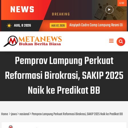
LIVE
NEWS
BREAKING
Aisyiyah Cadre Camp Lampung Resmi Dibuka
AUG, 8 2026
wb_sunny
AUG 07, 2026
Pemprov Lampung Perkuat
Reformasi Birokrasi, SAKIP 2025
Naik ke Predikat BB
Home
jawa
nasional
Pemprov Lampung Perkuat Reformasi Birokrasi, SAKIP 2025 Naik ke Predikat BB