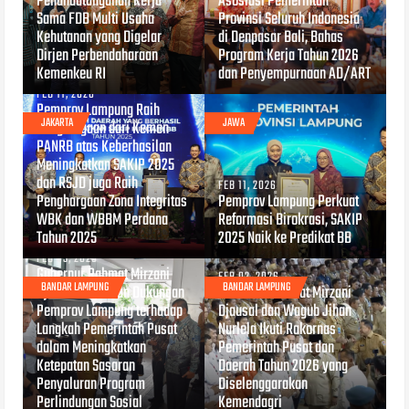
Penandatanganan Kerja
Asosiasi Pemerintah
Sama FDB Multi Usaha
Provinsi Seluruh Indonesia
Kehutanan yang Digelar
di Denpasar Bali, Bahas
Dirjen Perbendaharaan
Program Kerja Tahun 2026
Kemenkeu RI
dan Penyempurnaan AD/ART
FEB 11, 2026
Pemprov Lampung Raih
JAKARTA
JAWA
Penghargaan dari Kemen
PANRB atas Keberhasilan
Meningkatkan SAKIP 2025
dan RSJD juga Raih
FEB 11, 2026
Penghargaan Zona Integritas
Pemprov Lampung Perkuat
WBK dan WBBM Perdana
Reformasi Birokrasi, SAKIP
Tahun 2025
2025 Naik ke Predikat BB
FEB 03, 2026
Gubernur Rahmat Mirzani
FEB 02, 2026
BANDAR LAMPUNG
BANDAR LAMPUNG
Djausal Tegaskan Dukungan
Gubernur Rahmat Mirzani
Pemprov Lampung terhadap
Djausal dan Wagub Jihan
Langkah Pemerintah Pusat
Nurlela Ikuti Rakornas
dalam Meningkatkan
Pemerintah Pusat dan
Ketepatan Sasaran
Daerah Tahun 2026 yang
Penyaluran Program
Diselenggarakan
Perlindungan Sosial
Kemendagri