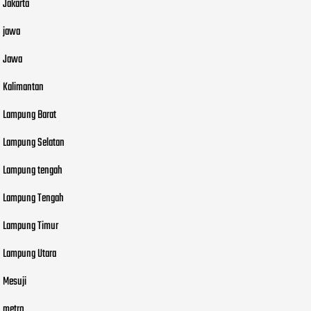
Jakarta
jawa
Jawa
Kalimantan
Lampung Barat
Lampung Selatan
Lampung tengah
Lampung Tengah
Lampung Timur
Lampung Utara
Mesuji
metro