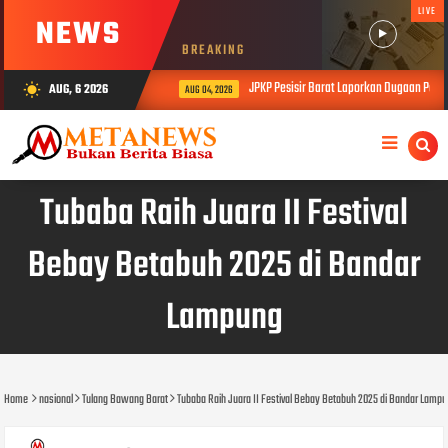
LIVE
NEWS
BREAKING
JPKP Pesisir Barat Laporkan Dugaan Permas
AUG, 6 2026
wb_sunny
AUG 04, 2026
Tubaba Raih Juara II Festival
Bebay Betabuh 2025 di Bandar
Lampung
Home
nasional
Tulang Bawang Barat
Tubaba Raih Juara II Festival Bebay Betabuh 2025 di Bandar Lamp