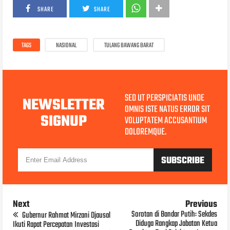
SHARE
SHARE
TAGS
NASIONAL
TULANG BAWANG BARAT
SED UT PERSPICIATIS UNDE
NEWSLETTER
OMNIS ISTE NATUS ERROR SIT
SIGNUP
VOLUPTATEM ACCUSANTIUM
DOLOREMQUE.
Next
Previous
Sorotan di Bandar Putih: Sekdes
Gubernur Rahmat Mirzani Djausal
Diduga Rangkap Jabatan Ketua
Ikuti Rapat Percepatan Investasi