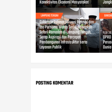
Konektivitas Ekonomi Masyarakat
Jangk
LAMPUNG TENGAH
BANDA
FEB 23, 2026
Gubernur Rahmat Mirzani Djausal dan
Ibu Purnama Wulan Sari Laksanakan
Safari Ramadan di Lampung Tengah,
FEB 20
Serap Aspirasi dan Percepat
DPRD 
Pembangunan Infrastruktur serta
Perus
Layanan Publik
Dunia
POSTING KOMENTAR