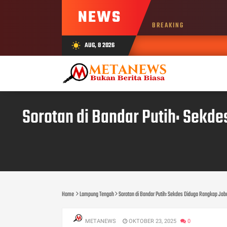
NEWS
BREAKING
AUG, 8 2026
wb_sunny
Sorotan di Bandar Putih: Sekd
Home
Lampung Tengah
Sorotan di Bandar Putih: Sekdes Diduga Rangkap Jaba
METANEWS
OKTOBER 23, 2025
0