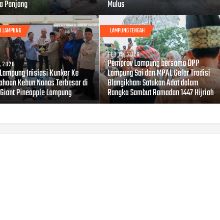
a Panjang
Mulus
R LAMPUNG
LAMPUNG TENGAH
FEB 19, 2026
Pemprov Lampung bersama DPP
, 2026
Lampung Inisiasi Kunker Ke
Lampung Sai dan MPAL Gelar Tradisi
ahaan Kebun Nanas Terbesar di
Blangikhan: Satukan Adat dalam
 Giant Pineapple Lampung
Rangka Sambut Ramadan 1447 Hijriah