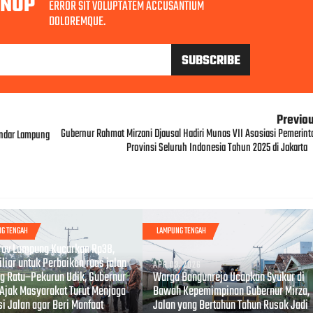
GNUP
ERROR SIT VOLUPTATEM ACCUSANTIUM
DOLOREMQUE.
Previo
Gubernur Rahmat Mirzani Djausal Hadiri Munas VII Asosiasi Pemerint
andar Lampung
Provinsi Seluruh Indonesia Tahun 2025 di Jakarta
G TENGAH
LAMPUNG TENGAH
, 2026
ov Lampung Kucurkan Rp38,
liar untuk Perbaikan ruas jalan
APR 03, 2026
g Ratu–Pekurun Udik, Gubernur
Warga Bangunrejo Ucapkan Syukur di
 Ajak Masyarakat Turut Menjaga
Bawah Kepemimpinan Gubernur Mirza,
i Jalan agar Beri Manfaat
Jalan yang Bertahun Tahun Rusak Jadi