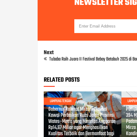
NEWSLETTER SI
Next
Tubaba Raih Juara II Festival Bebay Betabuh 2025 di B
RELATED POSTS
LAMPUNG TENGAH
LAMPUN
APR 22, 2026
APR 03
Gubernur Rahmat Mirzani Djausal
Pempr
Kawal Perbaikan Ruas Jalan Provinsi
394 Mi
Wates–Metro yang Menelan Anggaran
Padan
Rp14,67 Miliar agar Menghasilkan
Mirza
Kualitas Terbaik dan Bermanfaat bagi
Kondis