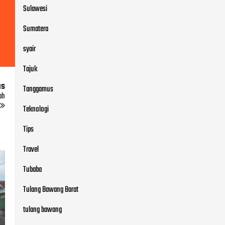
Sulawesi
Sumatera
syair
Tajuk
us
Tanggamus
ah
Teknologi
Tips
Travel
Tubaba
Tulang Bawang Barat
tulang bawang