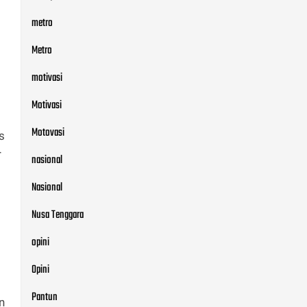
metro
Metro
motivasi
Motivasi
Motovasi
s
r
nasional
Nasional
Nusa Tenggara
opini
Opini
Pantun
n