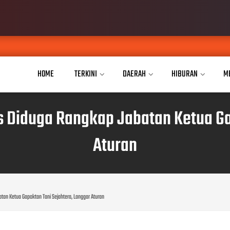
Aisyiy
AUG 07, 2026
HOME
TERKINI
DAERAH
HIBURAN
M
es Diduga Rangkap Jabatan Ketua Ga
Aturan
tan Ketua Gapoktan Tani Sejahtera, Langgar Aturan