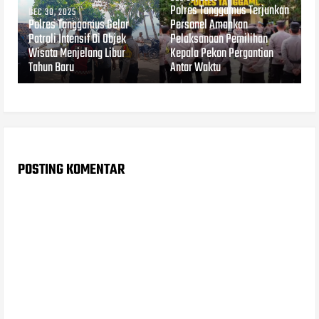
Polres Tanggamus Terjunkan
DEC 30, 2025
Polres Tanggamus Gelar
Personel Amankan
Patroli Intensif Di Objek
Pelaksanaan Pemilihan
Wisata Menjelang Libur
Kepala Pekon Pergantian
Tahun Baru
Antar Waktu
POSTING KOMENTAR