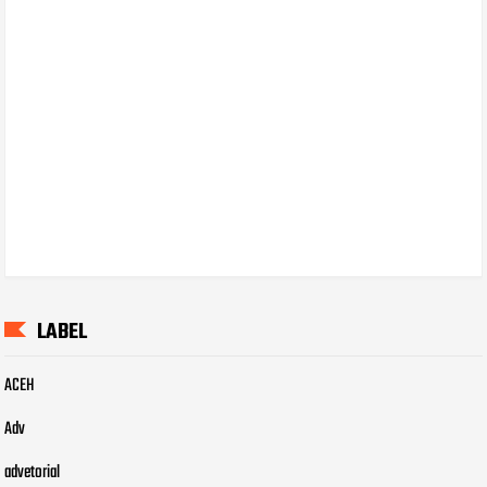
LABEL
ACEH
Adv
advetorial