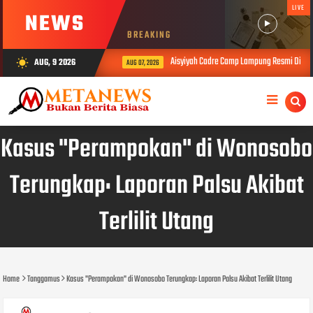
LIVE
NEWS
BREAKING
Aisyiyah Cadre Camp Lampung Resmi Dibuka
AUG, 9 2026
wb_sunny
AUG 07, 2026
Kasus "Perampokan" di Wonosobo
Terungkap: Laporan Palsu Akibat
Terlilit Utang
Home
Tanggamus
Kasus "Perampokan" di Wonosobo Terungkap: Laporan Palsu Akibat Terlilit Utang