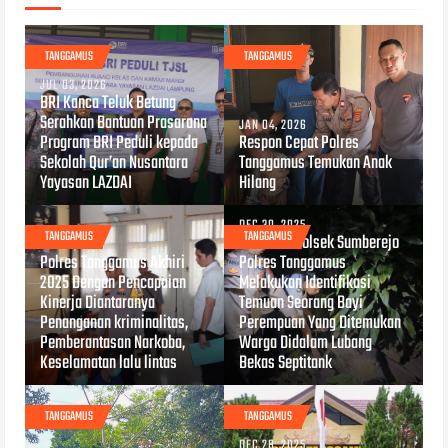
TANGGAMUS
TANGGAMUS
JUL 03, 2026
BRI Kanca Teluk Betung
Serahkan Bantuan Prasarana
JAN 04, 2026
Program BRI Peduli kepada
Respon Cepat Polres
Sekolah Qur’an Nusantara
Tanggamus Temukan Anak
Yayasan LAZDAI
Hilang
DEC 30, 2025
TANGGAMUS
TANGGAMUS
Personel Polsek Sumberejo
DEC 31, 2025
Polres Tanggamus Akhiri
Polres Tanggamus
2025 Dengan Pencapaian
Melakukan Identifikasi
Kinerja Diantaranya
Temuan Seorang Bayi
Penanganan kriminalitas,
Perempuan Yang Ditemukan
Pemberantasan Narkoba,
Warga Didalam Lubang
Keselamatan lalu lintas
Bekas Septitank
TANGGAMUS
TANGGAMUS
DEC 28, 2025