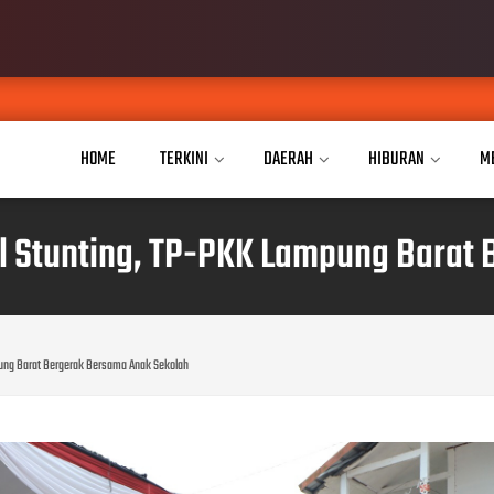
Aisyiyah Ca
AUG 07, 2026
HOME
TERKINI
DAERAH
HIBURAN
M
al Stunting, TP-PKK Lampung Barat
mpung Barat Bergerak Bersama Anak Sekolah