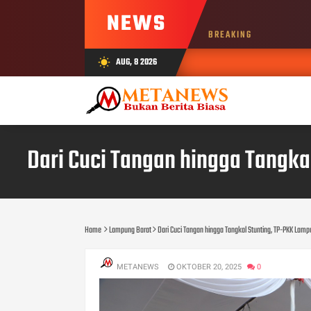
NEWS
BREAKING
AUG, 8 2026
wb_sunny
Dari Cuci Tangan hingga Tangk
Home
Lampung Barat
Dari Cuci Tangan hingga Tangkal Stunting, TP-PKK La
METANEWS
OKTOBER 20, 2025
0