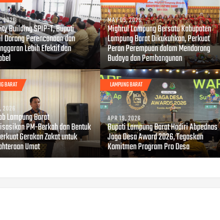
, 2026
MAY 05, 2026
ty Building SPIP-T, Bupati
Mighrul Lampung Bersatu Kabupaten
il Dorong Perencanaan dan
Lampung Barat Dikukuhkan, Perkuat
nggaran Lebih Efektif dan
Peran Perempuan dalam Mendorong
abel
Budaya dan Pembangunan
G BARAT
LAMPUNG BARAT
, 2026
b Lampung Barat
APR 19, 2026
lisasikan PM-Berkah dan Bentuk
Bupati Lampung Barat Hadiri Abpednas
Perkuat Gerakan Zakat untuk
Jaga Desa Award 2026, Tegaskan
ahteraan Umat
Komitmen Program Pro Desa