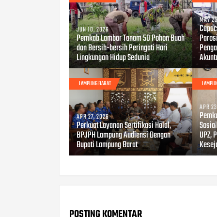
MAY 25
Capaci
JUN 10, 2026
Pemkab Lambar Tanam 50 Pohon Buah
Paros
dan Bersih-bersih Peringati Hari
Penga
Lingkungan Hidup Sedunia
Akunt
LAMPUNG BARAT
LAMPUN
APR 23
Pemka
APR 27, 2026
Perkuat Layanan Sertifikasi Halal,
Sosia
BPJPH Lampung Audiensi Dengan
UPZ, 
Bupati Lampung Barat
Kesej
POSTING KOMENTAR