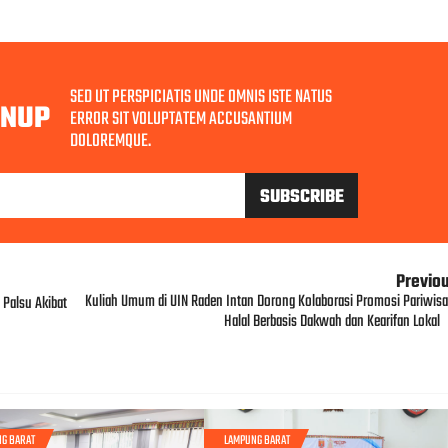
SED UT PERSPICIATIS UNDE OMNIS ISTE NATUS
GNUP
ERROR SIT VOLUPTATEM ACCUSANTIUM
DOLOREMQUE.
Previo
Kuliah Umum di UIN Raden Intan Dorong Kolaborasi Promosi Pariwisa
Palsu Akibat
Halal Berbasis Dakwah dan Kearifan Lokal
G BARAT
LAMPUNG BARAT