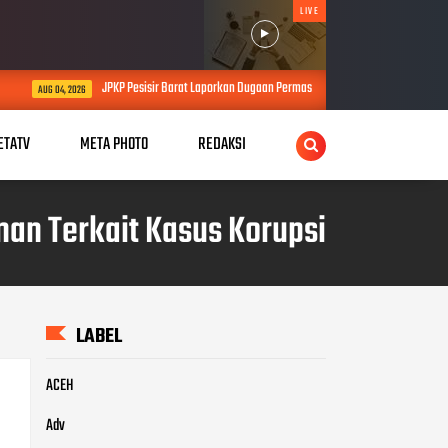
LIVE
 Pesisir Barat Laporkan Dugaan Permasalahan Proyek SPAM Senilai Lebih dari Rp4 Miliar ke Ke
ETATV
META PHOTO
REDAKSI
an Terkait Kasus Korupsi
LABEL
ACEH
Adv