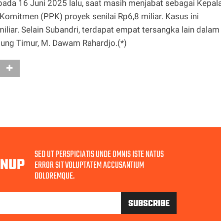
pada 16 Juni 2025 lalu, saat masih menjabat sebagai Kepal
omitmen (PPK) proyek senilai Rp6,8 miliar. Kasus ini
iliar. Selain Subandri, terdapat empat tersangka lain dalam
pung Timur, M. Dawam Rahardjo.(*)
SED UT PERSPICIATIS UNDE OMNIS ISTE NATUS
GNUP
ERROR SIT VOLUPTATEM ACCUSANTIUM
DOLOREMQUE.