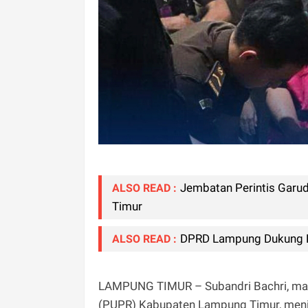
Jembatan Perintis Gar
ALSO READ :
Timur
DPRD Lampung Dukung P
ALSO READ :
LAMPUNG TIMUR – Subandri Bachri, ma
(PUPR) Kabupaten Lampung Timur, menin