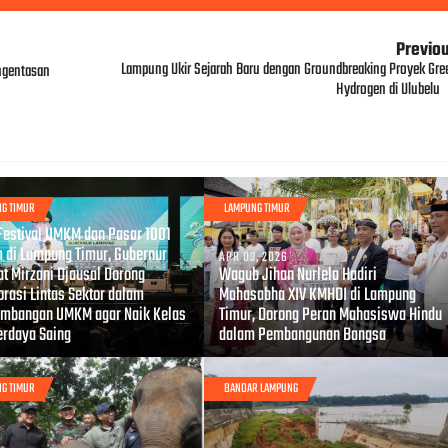
Previo
Lampung Ukir Sejarah Baru dengan Groundbreaking Proyek Gre
ngentasan
Hydrogen di Ulubelu
G TIMUR
LAMPUNG TIMUR
, 2026
Festival UMKM dan Pasar 1001
 di Lampung Timur, Gubernur
APR 03, 2026
t Mirzani Djausal Dorong
Wagub Jihan Nurlela Hadiri
orasi Lintas Sektor dalam
Mahasabha XIV KMHDI di Lampung
mbangan UMKM agar Naik Kelas
Timur, Dorong Peran Mahasiswa Hindu
erdaya Saing
dalam Pembangunan Bangsa
G TIMUR
BANDAR LAMPUNG