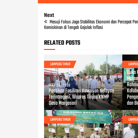
Next
Mesuji Fokus Jaga Stabilitas Ekonomi dan Percepat Pe
Kemiskinan di Tengah Gejolak Inflasi
RELATED POSTS
LAMPUNG TIMUR
LAMPUN
APR 17
Buka 
Malam
Rahma
MAY 08, 2026
Pastikan Fasilitas Kawasan Nelayan
Kolab
Terintregasi, Wapres Tinjau KNMP
Penge
Desa Margasari
dan B
LAMPUNG TIMUR
LAMPUN