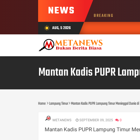
NEWS
BREAKING
AUG, 5 2026
wb_sunny
Mantan Kadis PUPR Lampu
Home
Lampung Timur
Mantan Kadis PUPR Lampung Timur Meninggal Dunia di 
METANEWS
SEPTEMBER 09, 2025
0
Mantan Kadis PUPR Lampung Timur Menin