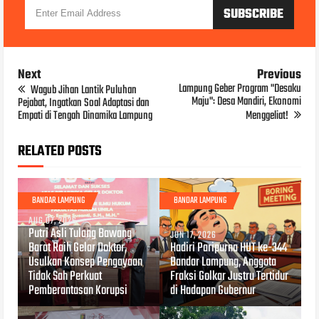
Next
Previous
Lampung Geber Program "Desaku
Wagub Jihan Lantik Puluhan
Maju": Desa Mandiri, Ekonomi
Pejabat, Ingatkan Soal Adaptasi dan
Empati di Tengah Dinamika Lampung
Menggeliat!
RELATED POSTS
BANDAR LAMPUNG
BANDAR LAMPUNG
AUG 07, 2026
Putri Asli Tulang Bawang
JUN 17, 2026
Barat Raih Gelar Doktor,
Hadiri Paripurna HUT ke-344
Usulkan Konsep Pengayaan
Bandar Lampung, Anggota
Tidak Sah Perkuat
Fraksi Golkar Justru Tertidur
Pemberantasan Korupsi
di Hadapan Gubernur