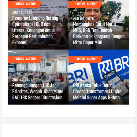
BANDAR LAMPUNG
BANDAR LAMPUNG
JUN 10, 2026
Pemprov Lampung Dorong
JUN 08, 2026
Optimalisasi KUR dan
Memangkas Carut Marut
Literasi Keuangan untuk
MBG, BGN Tiap Daerah
Percepat Pertumbuhan
Berkontrak Langsung Dengan
Ekonomi
Mitra Dapur MBG
BANDAR LAMPUNG
BANDAR LAMPUNG
JUN 04, 2026
JUN 04, 2026
Penanggulangan TBC Jadi
BRI Kanca Teluk Betung
Prioritas, Wagub Jihan Minta
Dorong Transformasi Digital
RAD TBC Segera Dituntaskan
Melalui Super Apps BRImo