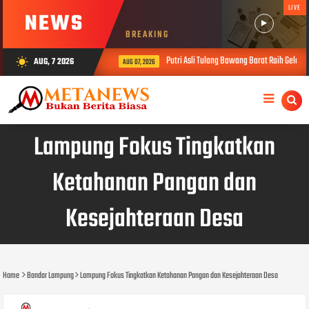
LIVE
NEWS
BREAKING
Putri Asli Tulang Bawang Barat Raih Gelar 
AUG, 7 2026
wb_sunny
AUG 07, 2026
Lampung Fokus Tingkatkan
Ketahanan Pangan dan
Kesejahteraan Desa
Home
Bandar Lampung
Lampung Fokus Tingkatkan Ketahanan Pangan dan Kesejahteraan Desa