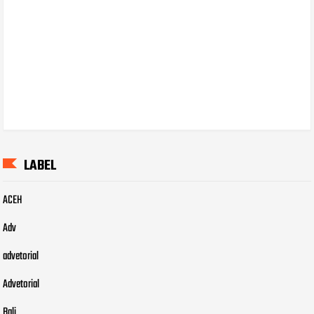
LABEL
ACEH
Adv
advetorial
Advetorial
Bali