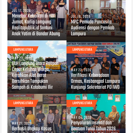
JUL 17, 2026
Menebar Kebaikan di Hari
JUL 16, 2026
Jumat, Korlip Lampung
MPC Pemuda Pancasila
Realitapublik.id Santuni
Audiensi dengan Pemkab
Anak Yatim di Bandar Abung
Lampura
LAMPUNG UTARA
LAMPUNG UTARA
MAY 23, 2026
DLH Lampung Utara Respon
Cepat Keluhan Warga,
MAY 22, 2026
Kerahkan Alat Berat
Verifikasi Keberadaan
Bersihkan Tumpukan
Ormas, Kesbangpol Lampura
Sampah di Kotabumi Ilir
Kunjungi Sekretariat PD IWO
LAMPUNG UTARA
LAMPUNG UTARA
MAY 04, 2026
Penyaluran Insentif dan
MAY 21, 2026
Berhasil Ungkap Kasus
Bantuan Tunai Tahun 2026