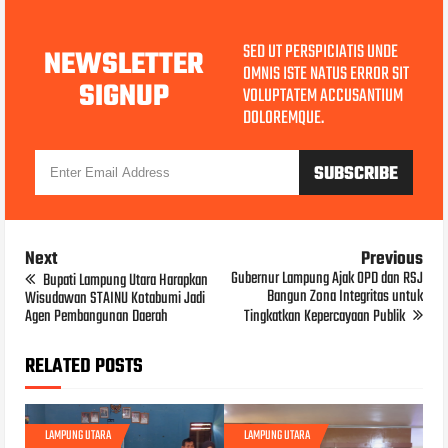
SED UT PERSPICIATIS UNDE
NEWSLETTER
OMNIS ISTE NATUS ERROR SIT
SIGNUP
VOLUPTATEM ACCUSANTIUM
DOLOREMQUE.
Next
Previous
Gubernur Lampung Ajak OPD dan RSJ
Bupati Lampung Utara Harapkan
Bangun Zona Integritas untuk
Wisudawan STAINU Kotabumi Jadi
Agen Pembangunan Daerah
Tingkatkan Kepercayaan Publik
RELATED POSTS
LAMPUNG UTARA
LAMPUNG UTARA