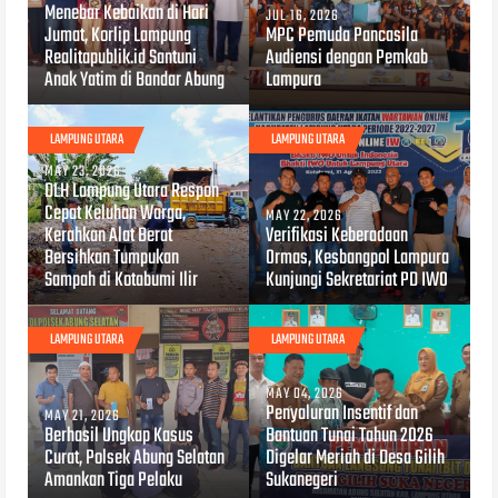
Menebar Kebaikan di Hari
JUL 16, 2026
Jumat, Korlip Lampung
MPC Pemuda Pancasila
Realitapublik.id Santuni
Audiensi dengan Pemkab
Anak Yatim di Bandar Abung
Lampura
LAMPUNG UTARA
LAMPUNG UTARA
MAY 23, 2026
DLH Lampung Utara Respon
Cepat Keluhan Warga,
MAY 22, 2026
Kerahkan Alat Berat
Verifikasi Keberadaan
Bersihkan Tumpukan
Ormas, Kesbangpol Lampura
Sampah di Kotabumi Ilir
Kunjungi Sekretariat PD IWO
LAMPUNG UTARA
LAMPUNG UTARA
MAY 04, 2026
Penyaluran Insentif dan
MAY 21, 2026
Berhasil Ungkap Kasus
Bantuan Tunai Tahun 2026
Curat, Polsek Abung Selatan
Digelar Meriah di Desa Gilih
Amankan Tiga Pelaku
Sukanegeri