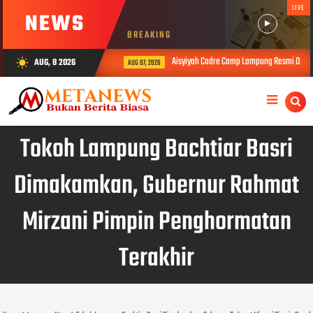
LIVE
NEWS
BREAKING
Aisyiyah Cadre Camp Lampung Resmi Dibuka
AUG, 8 2026
wb_sunny
AUG 07, 2026
Tokoh Lampung Bachtiar Basri
Dimakamkan, Gubernur Rahmat
Mirzani Pimpin Penghormatan
Terakhir