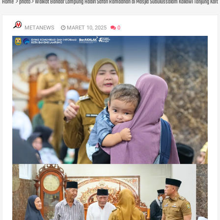
Home
photo
Walkot Bandar Lampung Hadiri Safari Ramadhan di Masjid Subulussalam Kaliawi Tanjung Kara
METANEWS
MARET 10, 2025
0