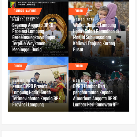
BANDAR LAMPUNG
PHOTO
MAR 10, 2025
MAR 10, 2025
Segenap Anggota DPRD
Walkot Bandar Lampung
Propinsi Lampung
Hadiri Safari Ramadhan di
Berbelasungkawa Bupati
Masjid Subulussalam
Terpilih Waykanan
Kaliawi Tanjung Karang
Meninggal Dunia
Pusat
PHOTO
PHOTO
MAR 06, 2025
MAR 06, 2025
Ketua DPRD Provinsi
DPRD Lambar Beri
Lampung Hadiri Serah
penghormatan Kepada
Terima Jabatan Kepala BPK
Almarhum Anggota DPRD
Provinsi Lampung
Lambar Heri Gunawan ST