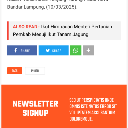
Bandar Lampung, (10/03/2025).
Ikut Himbauan Menteri Pertanian
ALSO READ :
Pemkab Mesuji Ikut Tanam Jagung
SHARE
SHARE
TAGS
PHOTO
SED UT PERSPICIATIS UNDE
NEWSLETTER
OMNIS ISTE NATUS ERROR SIT
SIGNUP
VOLUPTATEM ACCUSANTIUM
DOLOREMQUE.