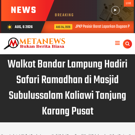
LIVE
NEWS
BREAKING
JPKP Pesisir Barat Laporkan Dugaan Permas
AUG, 6 2026
wb_sunny
AUG 04, 2026
Walkot Bandar Lampung Hadiri
Safari Ramadhan di Masjid
Subulussalam Kaliawi Tanjung
Karang Pusat