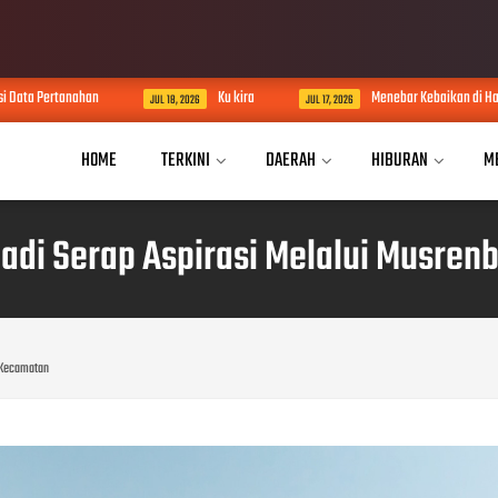
Ku kira
Menebar Kebaikan di Hari Jumat, Korlip Lampung Re
JUL 18, 2026
JUL 17, 2026
HOME
TERKINI
DAERAH
HIBURAN
M
di Serap Aspirasi Melalui Musre
 Kecamatan