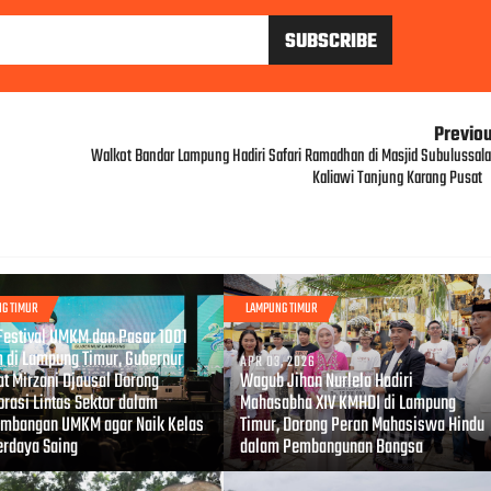
Previo
Walkot Bandar Lampung Hadiri Safari Ramadhan di Masjid Subulussal
Kaliawi Tanjung Karang Pusat
G TIMUR
LAMPUNG TIMUR
, 2026
Festival UMKM dan Pasar 1001
 di Lampung Timur, Gubernur
APR 03, 2026
t Mirzani Djausal Dorong
Wagub Jihan Nurlela Hadiri
orasi Lintas Sektor dalam
Mahasabha XIV KMHDI di Lampung
mbangan UMKM agar Naik Kelas
Timur, Dorong Peran Mahasiswa Hindu
erdaya Saing
dalam Pembangunan Bangsa