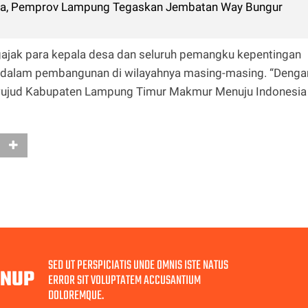
a, Pemprov Lampung Tegaskan Jembatan Way Bungur
ajak para kepala desa dan seluruh pemangku kepentingan
if dalam pembangunan di wilayahnya masing-masing. “Denga
wujud Kabupaten Lampung Timur Makmur Menuju Indonesia
SED UT PERSPICIATIS UNDE OMNIS ISTE NATUS
GNUP
ERROR SIT VOLUPTATEM ACCUSANTIUM
DOLOREMQUE.