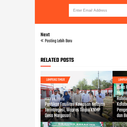
Next
Posting Lebih Baru
RELATED POSTS
LAMPUNG TIMUR
LAMPUN
APR 17
Buka 
Malam
Rahma
MAY 08, 2026
Pastikan Fasilitas Kawasan Nelayan
Kolab
Terintregasi, Wapres Tinjau KNMP
Penge
Desa Margasari
dan B