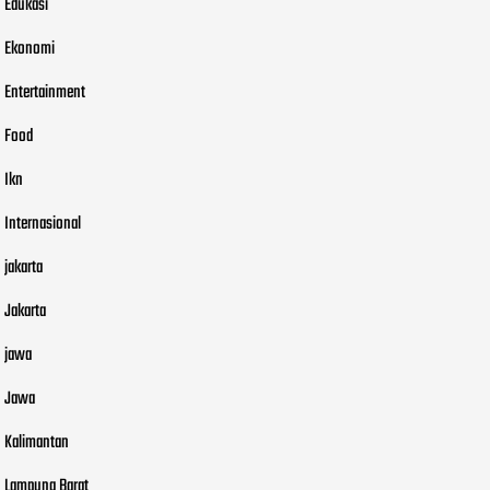
Edukasi
Ekonomi
Entertainment
Food
Ikn
Internasional
jakarta
Jakarta
jawa
Jawa
Kalimantan
Lampung Barat