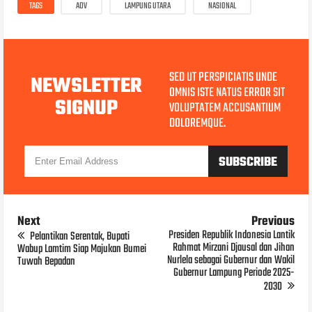
TAGS
ADV
LAMPUNG UTARA
NASIONAL
SED UT PERSPICIATIS UNDE
NEWSLETTER
OMNIS ISTE NATUS ERROR SIT
SIGNUP
VOLUPTATEM ACCUSANTIUM
DOLOREMQUE.
Next
Previous
Presiden Republik Indonesia Lantik
Pelantikan Serentak, Bupati
Rahmat Mirzani Djausal dan Jihan
Wabup Lamtim Siap Majukan Bumei
Nurlela sebagai Gubernur dan Wakil
Tuwah Bepadan
Gubernur Lampung Periode 2025-
2030