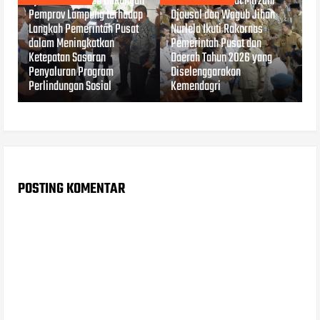
Djausal Tegaskan Dukungan
Gubernur Rahmat Mirzani
Pemprov Lampung terhadap
Djausal dan Wagub Jihan
Langkah Pemerintah Pusat
Nurlela Ikuti Rakornas
dalam Meningkatkan
Pemerintah Pusat dan
Ketepatan Sasaran
Daerah Tahun 2026 yang
Penyaluran Program
Diselenggarakan
Perlindungan Sosial
Kemendagri
POSTING KOMENTAR