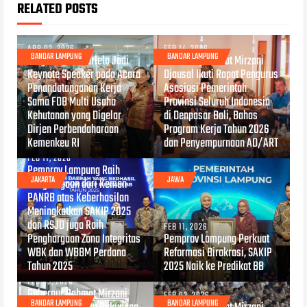
RELATED POSTS
APR 02, 2026
FEB 14, 2026
BANDAR LAMPUNG
BANDAR LAMPUNG
Wagub Jihan Nurlela Jadi
Gubernur Rahmat Mirzani
Keynote Speaker pada Acara
Djausal Ikuti Rapat Pengurus
Penandatanganan Kerja
Asosiasi Pemerintah
Sama FDB Multi Usaha
Provinsi Seluruh Indonesia
Kehutanan yang Digelar
di Denpasar Bali, Bahas
Dirjen Perbendaharaan
Program Kerja Tahun 2026
Kemenkeu RI
dan Penyempurnaan AD/ART
FEB 11, 2026
Pemprov Lampung Raih
JAKARTA
JAWA
Penghargaan dari Kemen
PANRB atas Keberhasilan
Meningkatkan SAKIP 2025
dan RSJD juga Raih
FEB 11, 2026
Penghargaan Zona Integritas
Pemprov Lampung Perkuat
WBK dan WBBM Perdana
Reformasi Birokrasi, SAKIP
Tahun 2025
2025 Naik ke Predikat BB
FEB 03, 2026
Gubernur Rahmat Mirzani
FEB 02, 2026
BANDAR LAMPUNG
BANDAR LAMPUNG