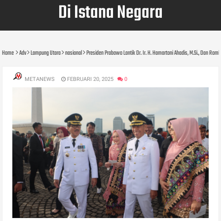
Di Istana Negara
Home
Adv
Lampung Utara
nasional
Presiden Prabowo Lantik Dr. Ir. H. Hamartoni Ahadis, M.Si., Dan Roml
METANEWS
FEBRUARI 20, 2025
0