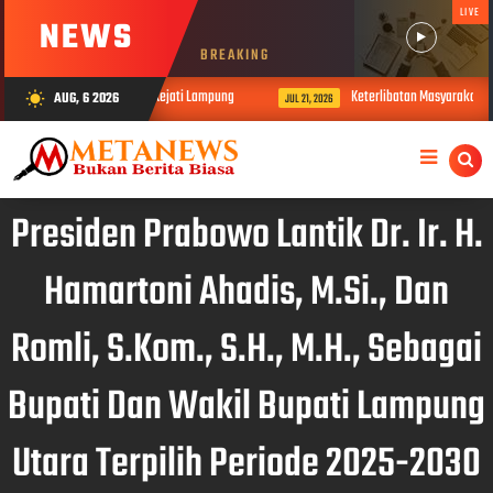
LIVE
NEWS
BREAKING
ebih dari Rp4 Miliar ke Kejati Lampung
Keterlibatan Masyarakat Jadi Ku
AUG, 6 2026
wb_sunny
JUL 21, 2026
Presiden Prabowo Lantik Dr. Ir. H.
Hamartoni Ahadis, M.Si., Dan
Romli, S.Kom., S.H., M.H., Sebagai
Bupati Dan Wakil Bupati Lampung
Utara Terpilih Periode 2025-2030