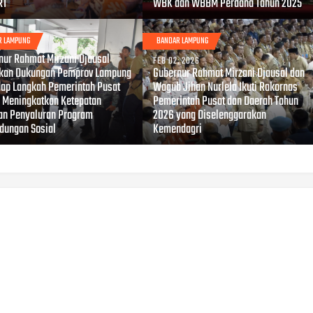
RT
WBK dan WBBM Perdana Tahun 2025
R LAMPUNG
BANDAR LAMPUNG
, 2026
nur Rahmat Mirzani Djausal
FEB 02, 2026
kan Dukungan Pemprov Lampung
Gubernur Rahmat Mirzani Djausal dan
dap Langkah Pemerintah Pusat
Wagub Jihan Nurlela Ikuti Rakornas
 Meningkatkan Ketepatan
Pemerintah Pusat dan Daerah Tahun
an Penyaluran Program
2026 yang Diselenggarakan
ndungan Sosial
Kemendagri