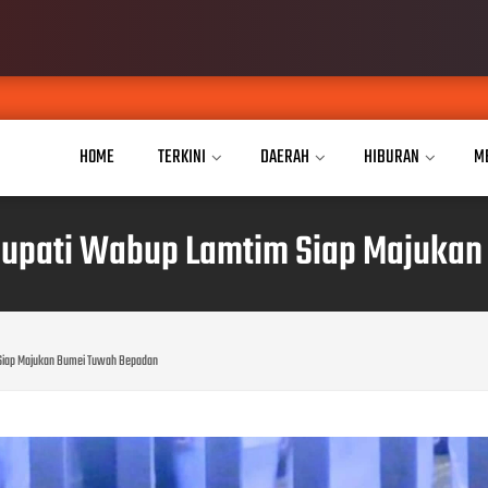
JPKP Pesisir 
AUG 04, 2026
HOME
TERKINI
DAERAH
HIBURAN
M
 Bupati Wabup Lamtim Siap Majuka
 Siap Majukan Bumei Tuwah Bepadan