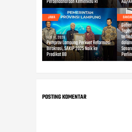
Perbendaharaan Kemenkeu RI
AD/A
JAWA
BANDA
FEB 03
Guber
Tegas
terha
FEB 11, 2026
Pemprov Lampung Perkuat Reformasi
dalam
Birokrasi, SAKIP 2025 Naik ke
Sasar
Predikat BB
Perli
POSTING KOMENTAR