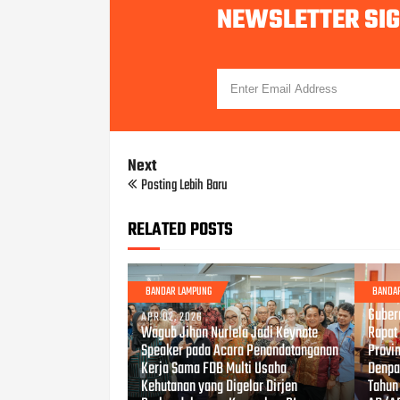
NEWSLETTER SI
Next
Posting Lebih Baru
RELATED POSTS
BANDAR LAMPUNG
BANDA
FEB 14
Guber
APR 02, 2026
Wagub Jihan Nurlela Jadi Keynote
Rapat
Speaker pada Acara Penandatanganan
Provin
Kerja Sama FDB Multi Usaha
Denpa
Kehutanan yang Digelar Dirjen
Tahun