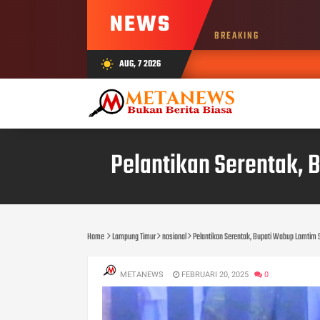
NEWS
BREAKING
AUG, 7 2026
wb_sunny
Pelantikan Serentak,
Home
Lampung Timur
nasional
Pelantikan Serentak, Bupati Wabup Lamtim
METANEWS
FEBRUARI 20, 2025
0