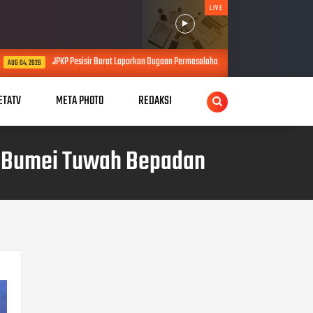
LIVE
Barat Laporkan Dugaan Permasalahan Proyek SPAM Senilai Lebih dari Rp4 Miliar ke Kejati Lamp
ETATV
META PHOTO
REDAKSI
n Bumei Tuwah Bepadan