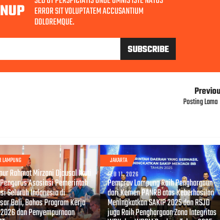
SED UT PERSPICIATIS UNDE OMNIS ISTE NATUS
GNUP
ERROR SIT VOLUPTATEM ACCUSANTIUM
DOLOREMQUE.
Previo
Posting Lama
R LAMPUNG
JAKARTA
, 2026
nur Rahmat Mirzani Djausal Ikuti
FEB 11, 2026
 Pengurus Asosiasi Pemerintah
Pemprov Lampung Raih Penghargaan
si Seluruh Indonesia di
dari Kemen PANRB atas Keberhasilan
sar Bali, Bahas Program Kerja
Meningkatkan SAKIP 2025 dan RSJD
 2026 dan Penyempurnaan
juga Raih Penghargaan Zona Integritas