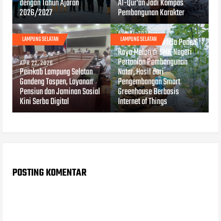
dengan Tahun Ajaran
Al-Qur'an Jadi Kompas
2026/2027
Pembangunan Karakter
APR 21, 2026
LAMPUNG SELATAN
LAMPUNG SELATAN
Wagub Jihan Nurlela Panen
Raya Melon di SMK Negeri
Pertanian Pembangunan
APR 22, 2026
Pemkab Lampung Selatan
Natar, Hasil dari
Gandeng Taspen, Layanan
Pengembangan Smart
Pensiun dan Jaminan Sosial
Greenhouse Berbasis
Kini Serba Digital
Internet of Things
POSTING KOMENTAR