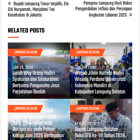
Pemprov Lampung Ikuti Rakor
Bupati Lampung Timur terpilih, Ela
Pengendalian Inflasi dan Persiapan
Siti Nuryamah, Menjalani Tes
Kesehatan di Jakarta
Angkutan Lebaran 2025
RELATED POSTS
LAMPUNG SELATAN
LAMPUNG SELATAN
JUN 25, 2026
JUN 06, 2026
Lurah Way Urang Hadiri
Wagub Jihan Nurlela Hadiri
Syukuran dan Silaturahmi
Wisuda Perdana Universitas
Bersama Pengusaha Jasa
Indonesia Mandiri di
Perjalanan Ibadah
Kabupaten Lampung Selatan
APR 29, 2026
Sekdaprov Marindo
Kurniawan Tinjau
LAMPUNG SELATAN
LAMPUNG SELATAN
pembangunan Sekolah
Rakyat di Kawasan Kota
Baru, Diharapkan Siap
APR 27, 2026
Beroperasi pada Pekan
Bupati Lampung Selatan
Ketiga Juni 2026 Bertepatan
Buka STQ ke-VII Tahun 2026,