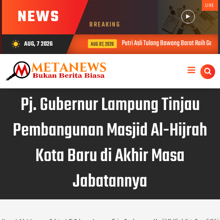
LIVE
NEWS
BREAKING
Putri Asli Tulang Bawang Barat Raih Gelar
AUG, 7 2026
wb_sunny
AUG 07, 2026
Pj. Gubernur Lampung Tinjau
Pembangunan Masjid Al-Hijrah
Kota Baru di Akhir Masa
Jabatannya