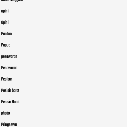
Nusa Tenggara
opini
Opini
Pantun
Papua
pesawaran
Pesawaran
Pesibar
Pesisir barat
Pesisir Barat
photo
Pringsewu