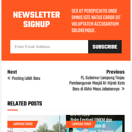
SED UT PERSPICIATIS UNDE
NEWSLETTER
OMNIS ISTE NATUS ERROR SIT
SIGNUP
VOLUPTATEM ACCUSANTIUM
DOLOREMQUE.
Next
Previous
Pj. Gubernur Lampung Tinjau
Posting Lebih Baru
Pembangunan Masjid Al-Hijrah Kota
Baru di Akhir Masa Jabatannya
RELATED POSTS
APR 17, 2026
Buka Festival UMKM dan
LAMPUNG TIMUR
LAMPUNG TIMUR
Pasar 1001 Malam di