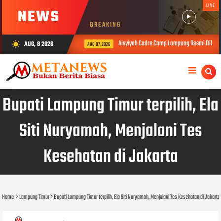
LIVE
NEWS
BREAKING
Aisyiyah Cadre Camp Lampung Resmi Dibuka, B
AUG, 8 2026
wb_sunny
AUG 07, 2026
Bupati Lampung Timur terpilih, Ela
Siti Nuryamah, Menjalani Tes
Kesehatan di Jakarta
Home
Lampung Timur
Bupati Lampung Timur terpilih, Ela Siti Nuryamah, Menjalani Tes Kesehatan di Jakarta