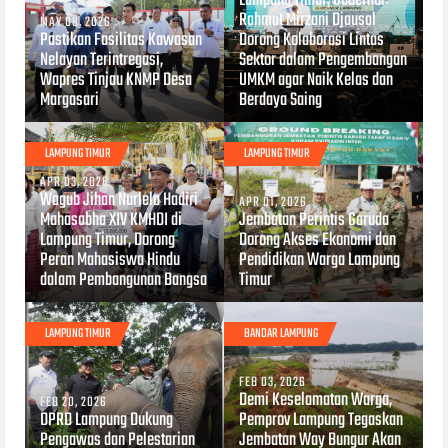
Lampung Timur, Gubernur
Rahmat Mirzani Djausal
MAY 08, 2026
Pastikan Fasilitas Kawasan
Dorong Kolaborasi Lintas
Nelayan Terintregasi,
Sektor dalam Pengembangan
Wapres Tinjau KNMP Desa
UMKM agar Naik Kelas dan
Margasari
Berdaya Saing
LAMPUNG TIMUR
LAMPUNG TIMUR
APR 03, 2026
Wagub Jihan Nurlela Hadiri
APR 01, 2026
Mahasabha XIV KMHDI di
Jembatan Perintis Garuda
Lampung Timur, Dorong
Dorong Akses Ekonomi dan
Peran Mahasiswa Hindu
Pendidikan Warga Lampung
dalam Pembangunan Bangsa
Timur
LAMPUNG TIMUR
BANDAR LAMPUNG
FEB 03, 2026
Demi Keselamatan Warga,
FEB 20, 2026
DPRD Lampung Dukung
Pemprov Lampung Tegaskan
Pengawas dan Pelestarian
Jembatan Way Bungur Akan