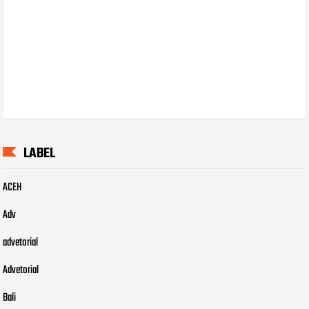
LABEL
ACEH
Adv
advetorial
Advetorial
Bali