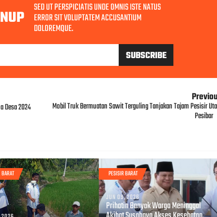
SED UT PERSPICIATIS UNDE OMNIS ISTE NATUS
GNUP
ERROR SIT VOLUPTATEM ACCUSANTIUM
DOLOREMQUE.
Previo
Mobil Truk Bermuatan Sawit Terguling Tanjakan Tajam Pesisir Uta
na Desa 2024
Pesibar
R BARAT
PESISIR BARAT
JUN 09, 2026
Prihatin Banyak Warga Meninggal
Akibat Susahnya Akses Kesehatan,
, 2026