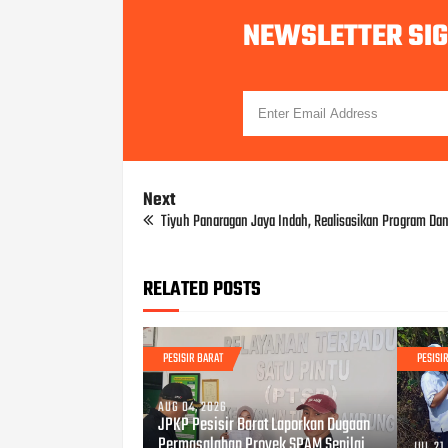
NEWSLETTER SI
Next
Tiyuh Panaragan Jaya Indah, Realisasikan Program Da
RELATED POSTS
PESISIR BARAT
PESISI
AUG 04, 2026
JPKP Pesisir Barat Laporkan Dugaan
Permasalahan Proyek SPAM Senilai
JUL 21