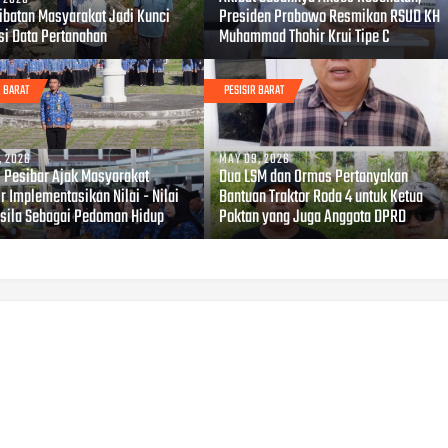
libatan Masyarakat Jadi Kunci
Presiden Prabowo Resmikan RSUD KH
si Data Pertanahan
Muhammad Thohir Krui Tipe C
R BARAT
PESISIR BARAT
, 2026
MAY 09, 2026
i Pesibar Ajak Masyarakat
Dua LSM dan Ormas Pertanyakan
r Implementasikan Nilai - Nilai
Bantuan Traktor Roda 4 untuk Ketua
sila Sebagai Pedoman Hidup
Poktan yang Juga Anggota DPRD