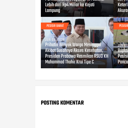
Lebih dari Rp4 Miliar ke Kejati
Keter
Lampung
Akura
PESISIR BARAT
PESISI
JUN 09, 2026
Prihatin Banyak Warga Meninggal
JUN 01
Akibat Susahnya Akses Kesehatan,
Bupat
Presiden Prabowo Resmikan RSUD KH
Pesisi
Muhammad Thohir Krui Tipe C
Panca
POSTING KOMENTAR