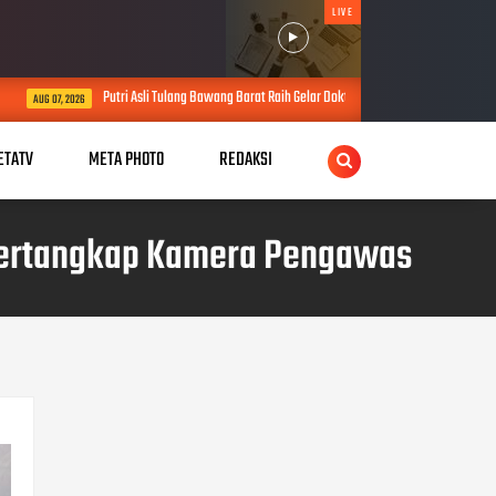
LIVE
 Asli Tulang Bawang Barat Raih Gelar Doktor, Usulkan Konsep Pengayaan Tidak Sah Perkuat P
ETATV
META PHOTO
REDAKSI
 Tertangkap Kamera Pengawas