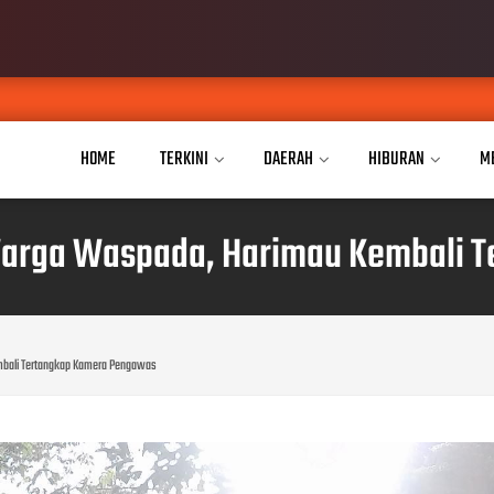
Putri
AUG 07, 2026
HOME
TERKINI
DAERAH
HIBURAN
M
 Warga Waspada, Harimau Kembali
mbali Tertangkap Kamera Pengawas