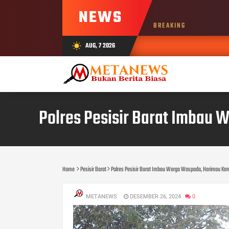
NEWS
BREAKING
AUG, 7 2026
wb_sunny
Polres Pesisir Barat Imbau
Home
Pesisir Barat
Polres Pesisir Barat Imbau Warga Waspada, Harimau Ke
METANEWS
DESEMBER 26, 2024
0