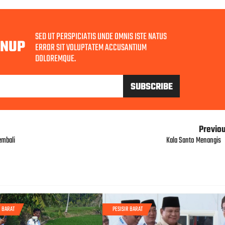
SED UT PERSPICIATIS UNDE OMNIS ISTE NATUS
GNUP
ERROR SIT VOLUPTATEM ACCUSANTIUM
DOLOREMQUE.
Previo
embali
Kala Santo Menangis
R BARAT
PESISIR BARAT