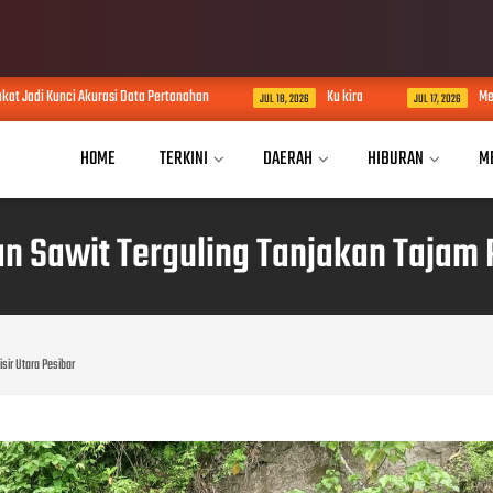
 Akurasi Data Pertanahan
Ku kira
Menebar Kebaikan
JUL 18, 2026
JUL 17, 2026
HOME
TERKINI
DAERAH
HIBURAN
M
n Sawit Terguling Tanjakan Tajam P
sir Utara Pesibar