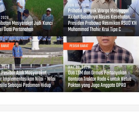
JUN 09, 2026
Prihatin Banyak Warga Meninggal
Akibat Susahnya Akses Kesehatan,
, 2026
libatan Masyarakat Jadi Kunci
Presiden Prabowo Resmikan RSUD KH
si Data Pertanahan
Muhammad Thohir Krui Tipe C
R BARAT
PESISIR BARAT
, 2026
MAY 09, 2026
i Pesibar Ajak Masyarakat
Dua LSM dan Ormas Pertanyakan
r Implementasikan Nilai - Nilai
Bantuan Traktor Roda 4 untuk Ketua
sila Sebagai Pedoman Hidup
Poktan yang Juga Anggota DPRD