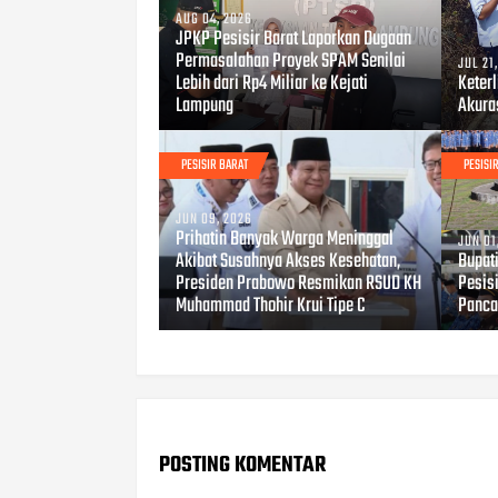
AUG 04, 2026
JPKP Pesisir Barat Laporkan Dugaan
Permasalahan Proyek SPAM Senilai
JUL 21
Lebih dari Rp4 Miliar ke Kejati
Keter
Lampung
Akura
PESISIR BARAT
PESISI
JUN 09, 2026
Prihatin Banyak Warga Meninggal
JUN 01
Akibat Susahnya Akses Kesehatan,
Bupat
Presiden Prabowo Resmikan RSUD KH
Pesisi
Muhammad Thohir Krui Tipe C
Panca
POSTING KOMENTAR