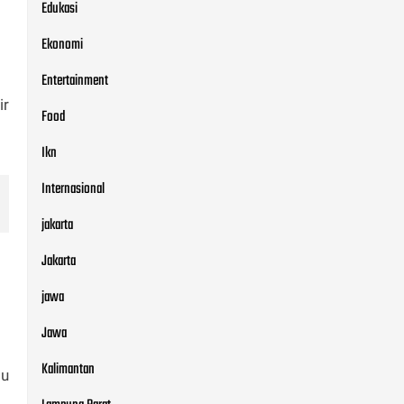
Edukasi
Ekonomi
Entertainment
ir
Food
Ikn
Internasional
jakarta
Jakarta
jawa
Jawa
Kalimantan
lu