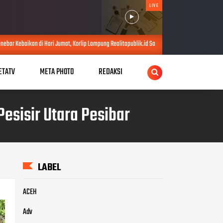
LIVE
 di Hari Jumat, Korlip Lampung Realitapublik.id Santuni Anak Yatim di Bandar Abung
ETATV
META PHOTO
REDAKSI
esisir Utara Pesibar
LABEL
ACEH
Adv