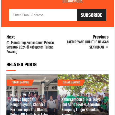
DOLOREMQUE.
Next
Previous
TAKDIR YANG KUTUTUP DENGAN
Monitoring Pemantauan Pilkada
Serentak 2024 di Kabupaten Tulang
SENYUMAN
Bawang
RELATED POSTS
TULANG BAWANG
TULANG BAWANG
NOV 17, 2025
JUN 06, 2025
Adanya Dugaan
Kebersamaan di Hari Raya
Penganiayaan, Chandra
Idul Adha 1446 H, Aparatur
Hartono Laporkan Oknum
Kampung Lingai Semakin