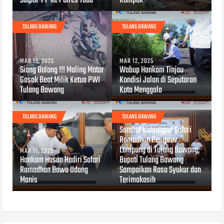
Satpol-PP ke Polres Tuba
Kompak
TULANG BAWANG
TULANG BAWANG
MAR 15, 2025
MAR 12, 2025
Siang Bolong !!! Maling Motor
Wabup Hankam Tinjau
Gasak Beat Milik Ketua PWI
Kondisi Jalan di Seputaran
Tulang Bawang
Kota Menggala
TULANG BAWANG
TULANG BAWANG
MAR 11, 2025
Sambut Kunjungan Safari
Ramadhan Pemprov
Lampung di Tulang Bawang,
MAR 11, 2025
Hankam Hasan Hadiri Safari
Bupati Tulang Bawang
Ramadhan Bawa Udang
Sampaikan Rasa Syukur dan
Manis
Terimakasih