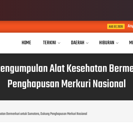
Aisyiyah Cadre Camp Lampun
AUG 07, 2026
HOME
TERKINI
DAERAH
HIBURAN
M
 Pengumpulan Alat Kesehatan Berme
Penghapusan Merkuri Nasional
hatan Bermerkuri untuk Sumatera, Dukung Penghapusan Merkuri Nasional