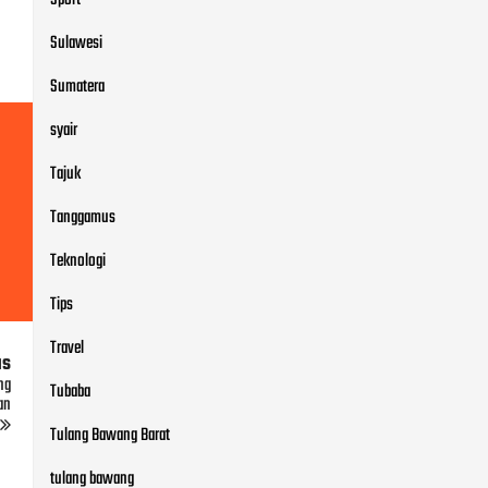
Sulawesi
Sumatera
syair
Tajuk
Tanggamus
Teknologi
Tips
Travel
us
ng
Tubaba
an
Tulang Bawang Barat
tulang bawang