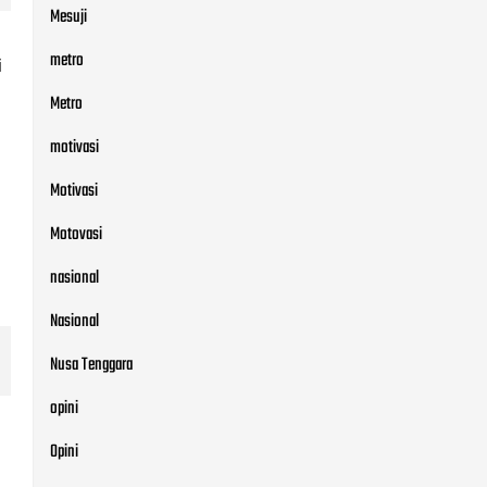
Mesuji
metro
i
Metro
motivasi
Motivasi
Motovasi
nasional
Nasional
Nusa Tenggara
opini
Opini