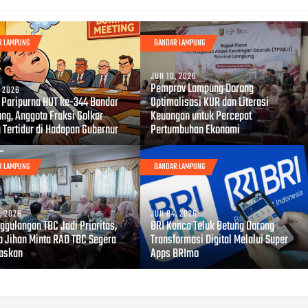
R LAMPUNG
BANDAR LAMPUNG
JUN 10, 2026
Pemprov Lampung Dorong
, 2026
i Paripurna HUT ke-344 Bandar
Optimalisasi KUR dan Literasi
ng, Anggota Fraksi Golkar
Keuangan untuk Percepat
 Tertidur di Hadapan Gubernur
Pertumbuhan Ekonomi
R LAMPUNG
BANDAR LAMPUNG
, 2026
JUN 04, 2026
ggulangan TBC Jadi Prioritas,
BRI Kanca Teluk Betung Dorong
 Jihan Minta RAD TBC Segera
Transformasi Digital Melalui Super
taskan
Apps BRImo