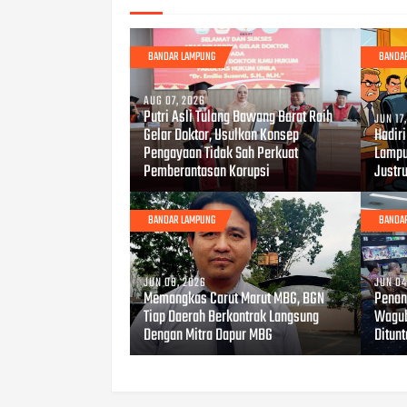
BANDAR LAMPUNG
BANDA
AUG 07, 2026
Putri Asli Tulang Bawang Barat Raih
JUN 17
Gelar Doktor, Usulkan Konsep
Hadir
Pengayaan Tidak Sah Perkuat
Lampu
Pemberantasan Korupsi
Justru
BANDAR LAMPUNG
BANDA
JUN 08, 2026
JUN 04
Memangkas Carut Marut MBG, BGN
Penan
Tiap Daerah Berkontrak Langsung
Wagub
Dengan Mitra Dapur MBG
Ditun