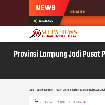
NEWS
BREAKING
AUG, 8 2026
wb_sunny
Provinsi Lampung Jadi Pusat
Home
Bandar Lampung
Provinsi Lampung Jadi Pusat Pengumpulan Alat Kese
METANEWS
AGUSTUS 08, 2024
0