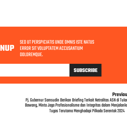
SED UT PERSPICIATIS UNDE OMNIS ISTE NATUS
GNUP
ERROR SIT VOLUPTATEM ACCUSANTIUM
DOLOREMQUE.
Previo
Pj. Gubernur Samsudin Berikan Briefing Terkait Netralitas ASN di Tula
Bawang, Minta Jaga Profesionalisme dan Integritas dalam Menjalank
Tugas Terutama Menghadapi Pilkada Serentak 2024