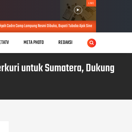
LIVE
g Resmi Dibuka, Bupati Tubaba Ajak Sinergi Perkuat Pembangunan
Putr
AUG 07, 2026
ETATV
META PHOTO
REDAKSI
rkuri untuk Sumatera, Dukung