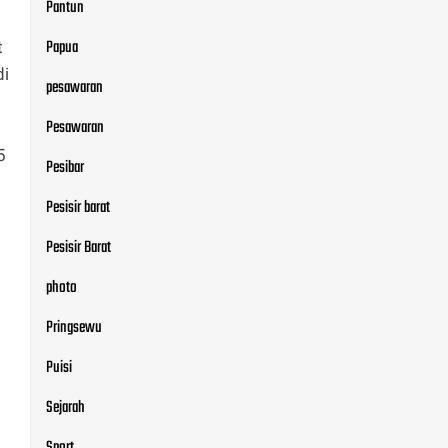
Pantun
Papua
t
di
pesawaran
Pesawaran
5
Pesibar
Pesisir barat
Pesisir Barat
photo
Pringsewu
Puisi
Sejarah
Sport