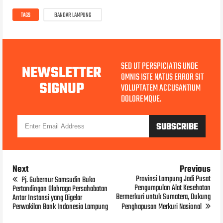
TAGS
BANDAR LAMPUNG
SED UT PERSPICIATIS UNDE
NEWSLETTER
OMNIS ISTE NATUS ERROR SIT
SIGNUP
VOLUPTATEM ACCUSANTIUM
DOLOREMQUE.
Next
Previous
Provinsi Lampung Jadi Pusat
Pj. Gubernur Samsudin Buka
Pengumpulan Alat Kesehatan
Pertandingan Olahraga Persahabatan
Bermerkuri untuk Sumatera, Dukung
Antar Instansi yang Digelar
Perwakilan Bank Indonesia Lampung
Penghapusan Merkuri Nasional