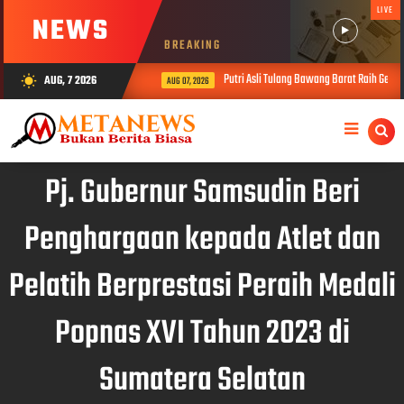
LIVE
NEWS
BREAKING
Putri Asli Tulang Bawang Barat Raih Gelar
AUG, 7 2026
wb_sunny
AUG 07, 2026
Pj. Gubernur Samsudin Beri
Penghargaan kepada Atlet dan
Pelatih Berprestasi Peraih Medali
Popnas XVI Tahun 2023 di
Sumatera Selatan