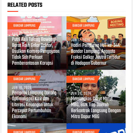
RELATED POSTS
BANDAR LAMPUNG
BANDAR LAMPUNG
AUG 07, 2026
Putri Asli Tulang Bawang
JUN 17, 2026
Barat Raih Gelar Doktor,
Hadiri Paripurna HUT ke-344
Usulkan Konsep Pengayaan
Bandar Lampung, Anggota
Tidak Sah Perkuat
Fraksi Golkar Justru Tertidur
Pemberantasan Korupsi
di Hadapan Gubernur
BANDAR LAMPUNG
BANDAR LAMPUNG
JUN 10, 2026
Pemprov Lampung Dorong
JUN 08, 2026
Optimalisasi KUR dan
Memangkas Carut Marut
Literasi Keuangan untuk
MBG, BGN Tiap Daerah
Percepat Pertumbuhan
Berkontrak Langsung Dengan
Ekonomi
Mitra Dapur MBG
BANDAR LAMPUNG
BANDAR LAMPUNG