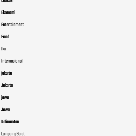
Edukasi
Ekonomi
Entertainment
Food
Ikn
Internasional
jakarta
Jakarta
jawa
Jawa
Kalimantan
Lampung Barat