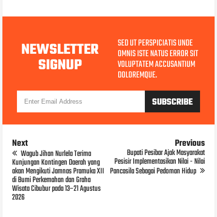
SED UT PERSPICIATIS UNDE
NEWSLETTER
OMNIS ISTE NATUS ERROR SIT
SIGNUP
VOLUPTATEM ACCUSANTIUM
DOLOREMQUE.
Next
Previous
Bupati Pesibar Ajak Masyarakat
Wagub Jihan Nurlela Terima
Pesisir Implementasikan Nilai - Nilai
Kunjungan Kontingen Daerah yang
akan Mengikuti Jamnas Pramuka XII
Pancasila Sebagai Pedoman Hidup
di Bumi Perkemahan dan Graha
Wisata Cibubur pada 13–21 Agustus
2026