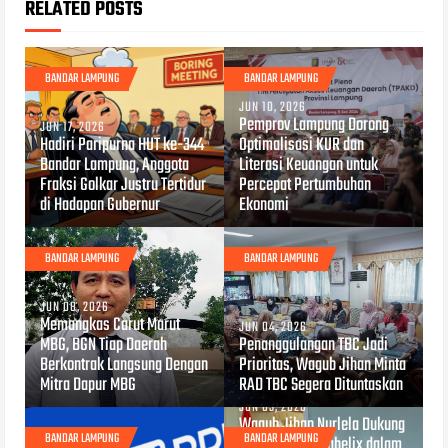
RELATED POSTS
BANDAR LAMPUNG
BANDAR LAMPUNG
JUN 10, 2026
Pemprov Lampung Dorong
JUN 17, 2026
Hadiri Paripurna HUT ke-344
Optimalisasi KUR dan
Bandar Lampung, Anggota
Literasi Keuangan untuk
Fraksi Golkar Justru Tertidur
Percepat Pertumbuhan
di Hadapan Gubernur
Ekonomi
BANDAR LAMPUNG
BANDAR LAMPUNG
JUN 08, 2026
Memangkas Carut Marut
JUN 04, 2026
MBG, BGN Tiap Daerah
Penanggulangan TBC Jadi
Berkontrak Langsung Dengan
Prioritas, Wagub Jihan Minta
Mitra Dapur MBG
RAD TBC Segera Dituntaskan
JUN 03, 2026
Wagub Jihan Nurlela Dukung
BANDAR LAMPUNG
BANDAR LAMPUNG
Kolaborasi Hexahelix dalam