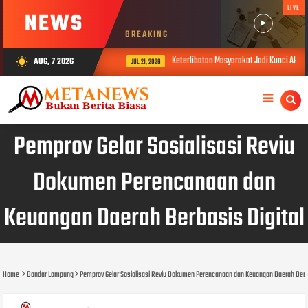
LIVE
NEWS
BREAKING
Rp4 Miliar ke Kejati Lampung
Keterlibatan Masyarakat Jadi Kunci Akuras
AUG, 7 2026
wb_sunny
JUL 21, 2026
Pemprov Gelar Sosialisasi Reviu
Dokumen Perencanaan dan
Keuangan Daerah Berbasis Digital
Home
Bandar Lampung
Pemprov Gelar Sosialisasi Reviu Dokumen Perencanaan dan Keuangan Daerah Berba