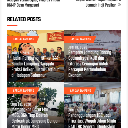
Nelayan Terintregasi, Wapres Tinjau
KNMP Desa Margasari
Jamaah Haji Pesibar
RELATED POSTS
BANDAR LAMPUNG
BANDAR LAMPUNG
JUN 10, 2026
Pemprov Lampung Dorong
JUN 17, 2026
Hadiri Paripurna HUT ke-344
Optimalisasi KUR dan
Bandar Lampung, Anggota
Literasi Keuangan untuk
Fraksi Golkar Justru Tertidur
Percepat Pertumbuhan
di Hadapan Gubernur
Ekonomi
BANDAR LAMPUNG
BANDAR LAMPUNG
JUN 08, 2026
Memangkas Carut Marut
JUN 04, 2026
MBG, BGN Tiap Daerah
Penanggulangan TBC Jadi
Berkontrak Langsung Dengan
Prioritas, Wagub Jihan Minta
Mitra Dapur MBG
RAD TBC Segera Dituntaskan