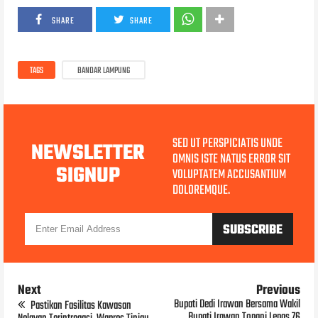
SHARE
SHARE
TAGS
BANDAR LAMPUNG
SED UT PERSPICIATIS UNDE
NEWSLETTER
OMNIS ISTE NATUS ERROR SIT
SIGNUP
VOLUPTATEM ACCUSANTIUM
DOLOREMQUE.
Next
Previous
Bupati Dedi Irawan Bersama Wakil
Pastikan Fasilitas Kawasan
Bupati Irawan Topani Lepas 76