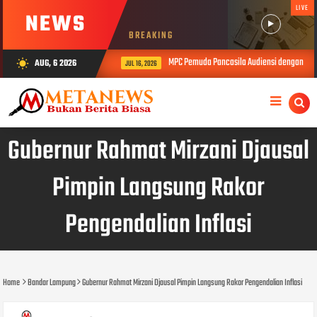
LIVE
NEWS
BREAKING
MPC Pemuda Pancasila Audiensi dengan Pemk
AUG, 6 2026
wb_sunny
JUL 16, 2026
Gubernur Rahmat Mirzani Djausal
Pimpin Langsung Rakor
Pengendalian Inflasi
Home
Bandar Lampung
Gubernur Rahmat Mirzani Djausal Pimpin Langsung Rakor Pengendalian Inflasi