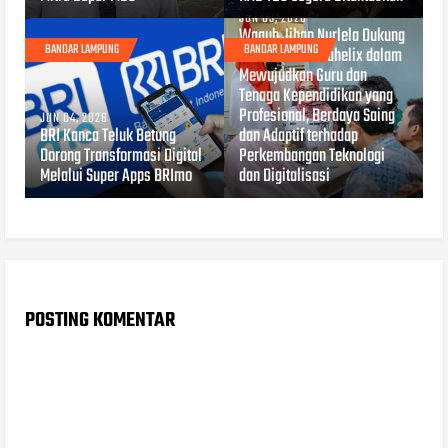
JUN 03, 2026
Wagub Jihan Nurlela Dukung
BANDAR LAMPUNG
BANDAR LAMPUNG
Kolaborasi Hexahelix dalam
Mewujudkan Guru dan
Tenaga Kependidikan yang
Profesional, Berdaya Saing
JUN 04, 2026
BRI Kanca Teluk Betung
dan Adaptif terhadap
Dorong Transformasi Digital
Perkembangan Teknologi
Melalui Super Apps BRImo
dan Digitalisasi
POSTING KOMENTAR