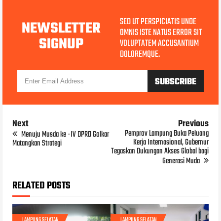
SED UT PERSPICIATIS UNDE
NEWSLETTER
OMNIS ISTE NATUS ERROR SIT
SIGNUP
VOLUPTATEM ACCUSANTIUM
DOLOREMQUE.
Next
Previous
Pemprov Lampung Buka Peluang
Menuju Musda ke -IV DPRD Golkar
Kerja Internasional, Gubernur
Matangkan Strategi
Tegaskan Dukungan Akses Global bagi
Generasi Muda
RELATED POSTS
LAMPUNG SELATAN
LAMPUNG SELATAN