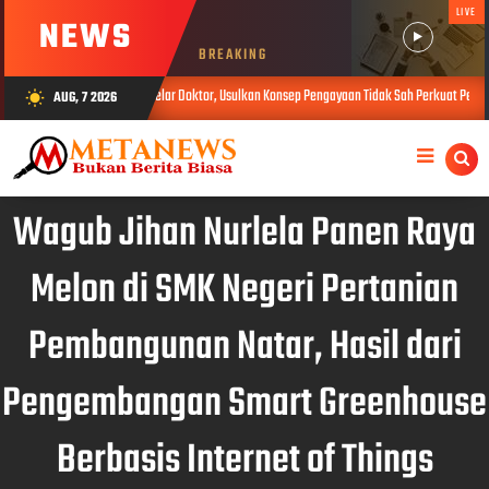
LIVE
NEWS
BREAKING
arat Raih Gelar Doktor, Usulkan Konsep Pengayaan Tidak Sah Perkuat Pemberantasan Korupsi
AUG, 7 2026
wb_sunny
Wagub Jihan Nurlela Panen Raya
Melon di SMK Negeri Pertanian
Pembangunan Natar, Hasil dari
Pengembangan Smart Greenhouse
Berbasis Internet of Things