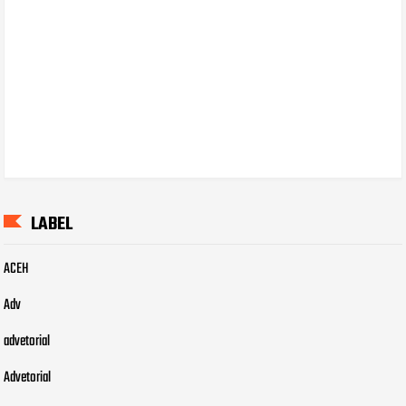
LABEL
ACEH
Adv
advetorial
Advetorial