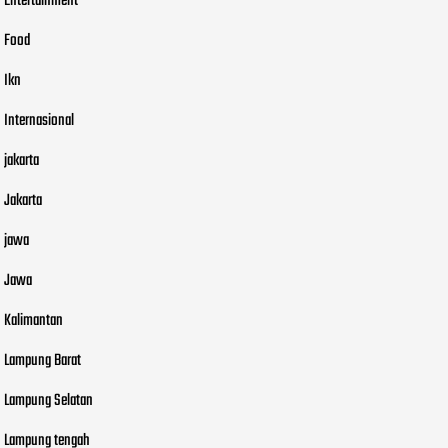
Entertainment
Food
Ikn
Internasional
jakarta
Jakarta
jawa
Jawa
Kalimantan
Lampung Barat
Lampung Selatan
Lampung tengah