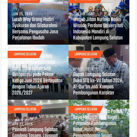
JUN 25, 2026
JUN 06, 2026
Lurah Way Urang Hadiri
Wagub Jihan Nurlela Hadiri
Syukuran dan Silaturahmi
Wisuda Perdana Universitas
Bersama Pengusaha Jasa
Indonesia Mandiri di
Perjalanan Ibadah
Kabupaten Lampung Selatan
APR 29, 2026
Sekdaprov Marindo
Kurniawan Tinjau
LAMPUNG SELATAN
LAMPUNG SELATAN
pembangunan Sekolah
Rakyat di Kawasan Kota
Baru, Diharapkan Siap
APR 27, 2026
Beroperasi pada Pekan
Bupati Lampung Selatan
Ketiga Juni 2026 Bertepatan
Buka STQ ke-VII Tahun 2026,
dengan Tahun Ajaran
Al-Qur'an Jadi Kompas
2026/2027
Pembangunan Karakter
APR 21, 2026
LAMPUNG SELATAN
LAMPUNG SELATAN
Wagub Jihan Nurlela Panen
Raya Melon di SMK Negeri
Pertanian Pembangunan
APR 22, 2026
Pemkab Lampung Selatan
Natar, Hasil dari
Gandeng Taspen, Layanan
Pengembangan Smart