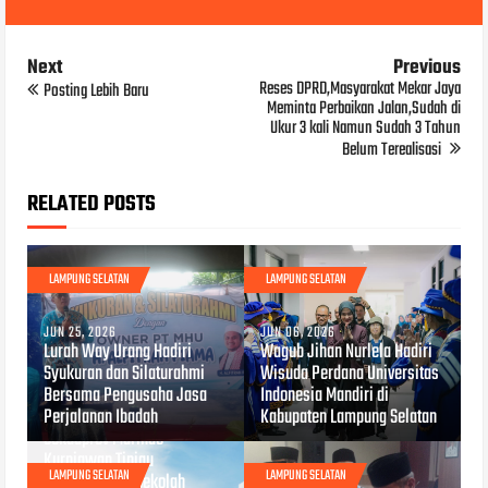
Next
Previous
Reses DPRD,Masyarakat Mekar Jaya
Posting Lebih Baru
Meminta Perbaikan Jalan,Sudah di
Ukur 3 kali Namun Sudah 3 Tahun
Belum Terealisasi
RELATED POSTS
LAMPUNG SELATAN
LAMPUNG SELATAN
JUN 25, 2026
JUN 06, 2026
Lurah Way Urang Hadiri
Wagub Jihan Nurlela Hadiri
Syukuran dan Silaturahmi
Wisuda Perdana Universitas
Bersama Pengusaha Jasa
Indonesia Mandiri di
Perjalanan Ibadah
Kabupaten Lampung Selatan
APR 29, 2026
Sekdaprov Marindo
Kurniawan Tinjau
LAMPUNG SELATAN
LAMPUNG SELATAN
pembangunan Sekolah