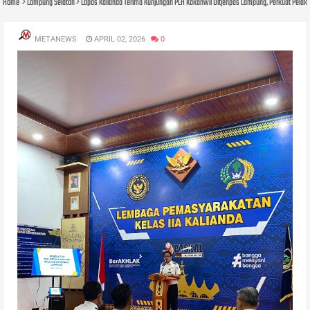
Home
Lampung Selatan
Lapas Kalianda Terima Kunjungan PLH Kakanwil Ditjenpas Lampung, Perkuat Pel
METANEWS
APRIL 02, 2026
0