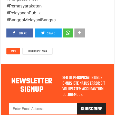
#Pemasyarakatan
#PelayananPublik
#BanggaMelayaniBangsa
SHARE
SHARE
TAGS
LAMPUNG SELATAN
SED UT PERSPICIATIS UNDE
NEWSLETTER
OMNIS ISTE NATUS ERROR SIT
SIGNUP
VOLUPTATEM ACCUSANTIUM
DOLOREMQUE.