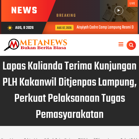
LIVE
NEWS
BREAKING
Aisyiyah Cadre Camp Lampung Resmi Dibuka
AUG, 8 2026
wb_sunny
AUG 07, 2026
Lapas Kalianda Terima Kunjungan
PLH Kakanwil Ditjenpas Lampung,
Perkuat Pelaksanaan Tugas
Pemasyarakatan