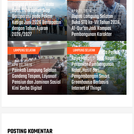
Rakyat di Kawasan Kota
Baru, Diharapkan Siap
APR 27, 2026
Beroperasi pada Pekan
Bupati Lampung Selatan
Ketiga Juni 2026 Bertepatan
Buka STQ ke-VII Tahun 2026,
dengan Tahun Ajaran
Al-Qur'an Jadi Kompas
2026/2027
Pembangunan Karakter
APR 21, 2026
LAMPUNG SELATAN
LAMPUNG SELATAN
Wagub Jihan Nurlela Panen
Raya Melon di SMK Negeri
Pertanian Pembangunan
APR 22, 2026
Pemkab Lampung Selatan
Natar, Hasil dari
Gandeng Taspen, Layanan
Pengembangan Smart
Pensiun dan Jaminan Sosial
Greenhouse Berbasis
Kini Serba Digital
Internet of Things
POSTING KOMENTAR