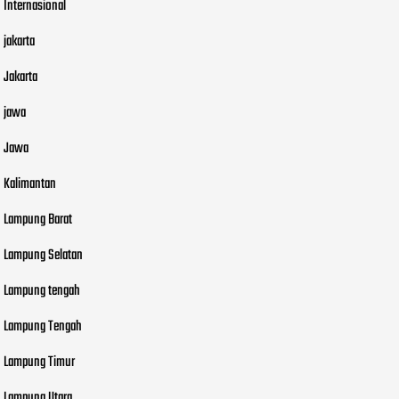
Internasional
jakarta
Jakarta
jawa
Jawa
Kalimantan
Lampung Barat
Lampung Selatan
Lampung tengah
Lampung Tengah
Lampung Timur
Lampung Utara