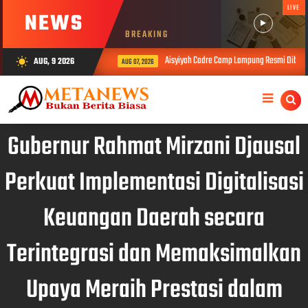
LIVE
NEWS
BREAKING
Aisyiyah Cadre Camp Lampung Resmi Dibuka, Bu
AUG, 9 2026
wb_sunny
AUG 07, 2026
Gubernur Rahmat Mirzani Djausal
Perkuat Implementasi Digitalisasi
Keuangan Daerah secara
Terintegrasi dan Memaksimalkan
Upaya Meraih Prestasi dalam