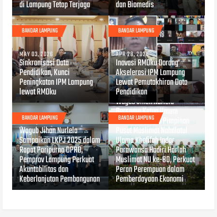
di Lampung Tetap Terjaga
dan Biomedis
BANDAR LAMPUNG
BANDAR LAMPUNG
MAY 03, 2026
APR 28, 2026
Sinkronisasi Data
Inovasi RMDku Dorong
Pendidikan, Kunci
Akselerasi IPM Lampung
Peningkatan IPM Lampung
Lewat Pemutakhiran Data
lewat RMDku
Pendidikan
APR 27, 2026
Wagub Jihan Nurlela
Bersama Ketua Umum
BANDAR LAMPUNG
BANDAR LAMPUNG
Dewan Pembina Pimpinan
APR 27, 2026
Wagub Jihan Nurlela
Pusat Muslimat Nahdlatul
Sampaikan LKPJ 2025 dalam
Ulama Khofifah Indar
Rapat Paripurna DPRD,
Parawansa Hadiri Harlah
Pemprov Lampung Perkuat
Muslimat NU ke-80, Perkuat
Akuntabilitas dan
Peran Perempuan dalam
Keberlanjutan Pembangunan
Pemberdayaan Ekonomi