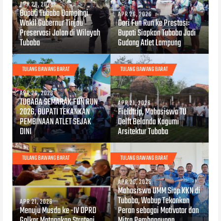
APR 28, 2026
Bupati Tubaba Dampingi
APR 26, 2026
Wakil Gubernur Tinjau
Dari Fun Run ke Prestasi:
Preservasi Jalan di Wilayah
Bupati Siapkan Tubaba Jadi
Tubaba
Gudang Atlet Lampung‎
TULANG BAWANG BARAT
TULANG BAWANG BARAT
APR 26, 2026
TUBABA SEMARAK FUN RUN
APR 21, 2026
2026, BUPATI TEKANKAN
Fieldtrip, Mahasiswa TU
PEMBINAAN ATLET SEJAK
Delft Belanda Kagumi
DINI
Arsitektur Tubaba‎‎
TULANG BAWANG BARAT
TULANG BAWANG BARAT
APR 20, 2026
Mahasiswa UMM Siap KKN di
Tubaba, Wabup Tekankan
APR 21, 2026
Menuju Musda ke -IV DPRD
Peran sebagai Motivator dan
Golkar Matangkan Strategi
Mitra Pembangunan