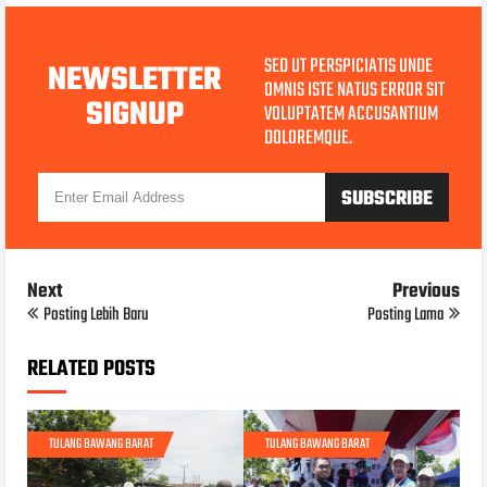
SED UT PERSPICIATIS UNDE
NEWSLETTER
OMNIS ISTE NATUS ERROR SIT
SIGNUP
VOLUPTATEM ACCUSANTIUM
DOLOREMQUE.
Next
Previous
Posting Lebih Baru
Posting Lama
RELATED POSTS
TULANG BAWANG BARAT
TULANG BAWANG BARAT