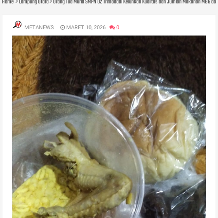
Home
Lampung Utara
Orang Tua Murid SMPN 02 Trimodadi Keluhkan Kualitas dan Jumlah Makanan MBG dar
METANEWS
MARET 10, 2026
0