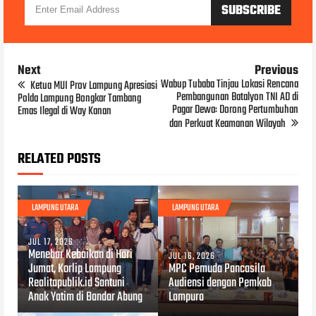
Next
Previous
Wabup Tubaba Tinjau Lokasi Rencana
Ketua MUI Prov Lampung Apresiasi
Pembangunan Batalyon TNI AD di
Polda Lampung Bongkar Tambang
Pagar Dewa: Dorong Pertumbuhan
Emas Ilegal di Way Kanan
dan Perkuat Keamanan Wilayah
RELATED POSTS
LAMPUNG UTARA
LAMPUNG UTARA
JUL 17, 2026
Menebar Kebaikan di Hari
JUL 16, 2026
Jumat, Korlip Lampung
MPC Pemuda Pancasila
Realitapublik.id Santuni
Audiensi dengan Pemkab
Anak Yatim di Bandar Abung
Lampura