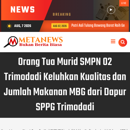
LIVE
NEWS
BREAKING
Putri Asli Tulang Bawang Barat Raih Gelar
AUG, 7 2026
wb_sunny
AUG 07, 2026
Orang Tua Murid SMPN 02
Trimodadi Keluhkan Kualitas dan
Jumlah Makanan MBG dari Dapur
SPPG Trimodadi