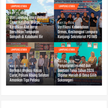
LAMPUNG UTARA
LAMPUNG UTARA
MAY 23, 2026
DLH Lampung Utara Respon
Cepat Keluhan Warga,
MAY 22, 2026
Kerahkan Alat Berat
Verifikasi Keberadaan
Bersihkan Tumpukan
Ormas, Kesbangpol Lampura
Sampah di Kotabumi Ilir
Kunjungi Sekretariat PD IWO
LAMPUNG UTARA
LAMPUNG UTARA
MAY 04, 2026
Penyaluran Insentif dan
MAY 21, 2026
Berhasil Ungkap Kasus
Bantuan Tunai Tahun 2026
Curat, Polsek Abung Selatan
Digelar Meriah di Desa Gilih
Amankan Tiga Pelaku
Sukanegeri