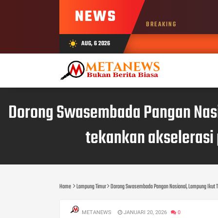
NEWS
BREAKING
AUG, 6 2026
wb_sunny
Dorong Swasembada Pangan Nasio
tekankan akselerasi 
Home
Lampung Timur
Dorong Swasembada Pangan Nasional, Lampung Ikut Tana
METANEWS
JANUARI 20, 2026
0