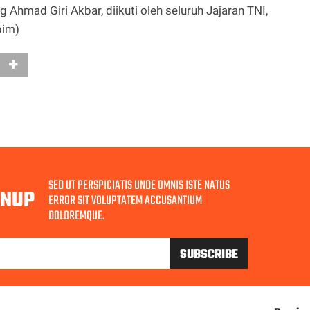
hmad Giri Akbar, diikuti oleh seluruh Jajaran TNI,
pim)
SED UT PERSPICIATIS UNDE OMNIS ISTE NATUS
GNUP
ERROR SIT VOLUPTATEM ACCUSANTIUM
DOLOREMQUE.