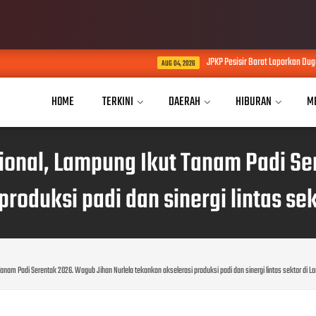
JPKP Pesisir Barat Laporkan Dugaan Permasalahan Pr
AUG 04, 2026
HOME
TERKINI
DAERAH
HIBURAN
M
nal, Lampung Ikut Tanam Padi Ser
produksi padi dan sinergi lintas se
m Padi Serentak 2026. Wagub Jihan Nurlela tekankan akselerasi produksi padi dan sinergi lintas sektor di 