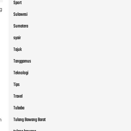
Sport
g
Sulawesi
Sumatera
syair
Tajuk
Tanggamus
Teknologi
Tips
Travel
Tubaba
Tulang Bawang Barat
n