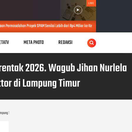
LIVE
oyek SPAM Senilai Lebih dari Rp4 Miliar ke Kejati Lampung
Keterlibatan
JUL 21, 2026
ETATV
META PHOTO
REDAKSI
entak 2026. Wagub Jihan Nurlela
ktor di Lampung Timur
Lampung Timur