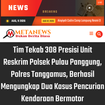
LIVE
NEWS
BREAKING
Aisyiyah Cadre Camp Lampung Resmi Dibuka
AUG, 9 2026
wb_sunny
AUG 07, 2026
Tim Tekab 308 Presisi Unit
Reskrim Polsek Pulau Panggung,
Polres Tanggamus, Berhasil
Mengungkap Dua Kasus Pencurian
Kendaraan Bermotor