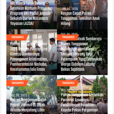
BRI Kanca Teluk Betung
Serahkan Bantuan Prasarana
JAN 04, 2026
Program BRI Peduli kepada
Respon Cepat Polres
Sekolah Qur’an Nusantara
Tanggamus Temukan Anak
Yayasan LAZDAI
Hilang
DEC 30, 2025
TANGGAMUS
TANGGAMUS
Personel Polsek Sumberejo
DEC 31, 2025
Polres Tanggamus Akhiri
Polres Tanggamus
2025 Dengan Pencapaian
Melakukan Identifikasi
Kinerja Diantaranya
Temuan Seorang Bayi
Penanganan kriminalitas,
Perempuan Yang Ditemukan
Pemberantasan Narkoba,
Warga Didalam Lubang
Keselamatan lalu lintas
Bekas Septitank
TANGGAMUS
TANGGAMUS
DEC 28, 2025
Polres Tanggamus Terjunkan
DEC 30, 2025
Polres Tanggamus Gelar
Personel Amankan
Patroli Intensif Di Objek
Pelaksanaan Pemilihan
Wisata Menjelang Libur
Kepala Pekon Pergantian