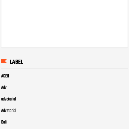
LABEL
ACEH
Adv
advetorial
Advetorial
Bali