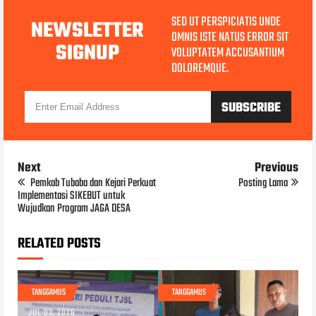
SED UT PERSPICIATIS UNDE
NEWSLETTER
OMNIS ISTE NATUS ERROR SIT
SIGNUP
VOLUPTATEM ACCUSANTIUM
DOLOREMQUE.
Next
Previous
Pemkab Tubaba dan Kejari Perkuat
Posting Lama
Implementasi SIKEBUT untuk
Wujudkan Program JAGA DESA
RELATED POSTS
TANGGAMUS
TANGGAMUS
JUL 03, 2026