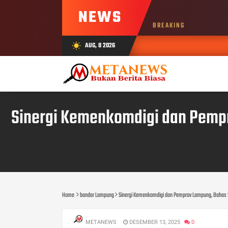
NEWS
BREAKING
AUG, 8 2026
wb_sunny
Sinergi Kemenkomdigi dan Pempr
Home
bandar Lampung
Sinergi Kemenkomdigi dan Pemprov Lampung, Bahas S
METANEWS
DESEMBER 13, 2025
0