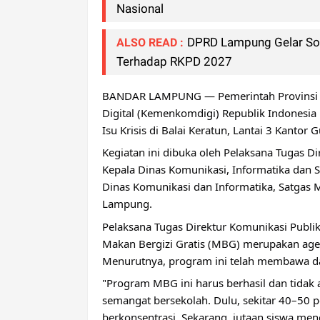
Nasional
DPRD Lampung Gelar Sos
ALSO READ :
Terhadap RKPD 2027
BANDAR LAMPUNG — Pemerintah Provinsi L
Digital (Kemenkomdigi) Republik Indonesi
Isu Krisis di Balai Keratun, Lantai 3 Kanto
Kegiatan ini dibuka oleh Pelaksana Tugas D
Kepala Dinas Komunikasi, Informatika dan St
Dinas Komunikasi dan Informatika, Satgas M
Lampung.
Pelaksana Tugas Direktur Komunikasi Publ
Makan Bergizi Gratis (MBG) merupakan agen
Menurutnya, program ini telah membawa da
"Program MBG ini harus berhasil dan tida
semangat bersekolah. Dulu, sekitar 40–50 p
berkonsentrasi. Sekarang, jutaan siswa me