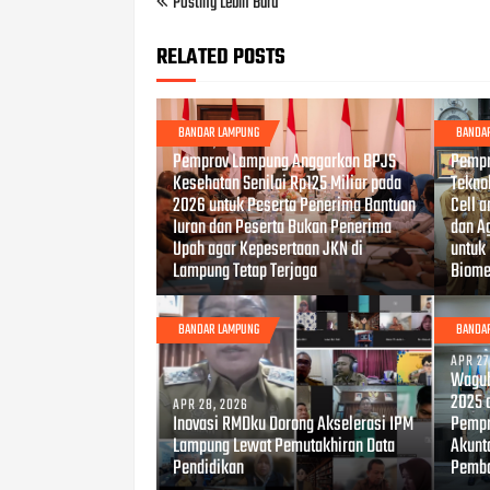
Posting Lebih Baru
RELATED POSTS
BANDAR LAMPUNG
BANDA
MAY 18, 2026
MAY 04
Pemprov Lampung Anggarkan BPJS
Pempr
Kesehatan Senilai Rp125 Miliar pada
Tekno
2026 untuk Peserta Penerima Bantuan
Cell 
Iuran dan Peserta Bukan Penerima
dan A
Upah agar Kepesertaan JKN di
untuk
Lampung Tetap Terjaga
Biome
BANDAR LAMPUNG
BANDA
APR 27
Wagub
2025 
APR 28, 2026
Inovasi RMDku Dorong Akselerasi IPM
Pempr
Lampung Lewat Pemutakhiran Data
Akunt
Pendidikan
Pemb