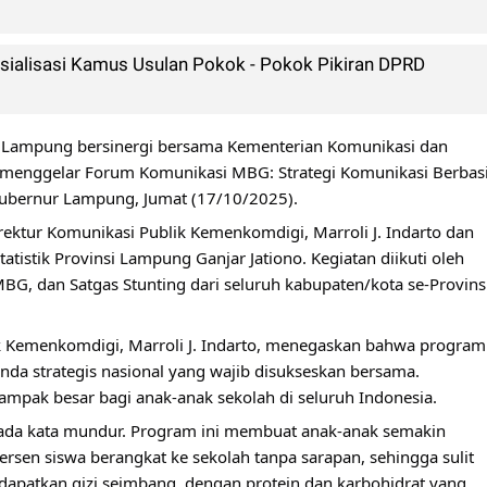
ialisasi Kamus Usulan Pokok - Pokok Pikiran DPRD
ampung bersinergi bersama Kementerian Komunikasi dan
a menggelar Forum Komunikasi MBG: Strategi Komunikasi Berbas
r Gubernur Lampung, Jumat (17/10/2025).
irektur Komunikasi Publik Kemenkomdigi, Marroli J. Indarto
dan
atistik Provinsi Lampung Ganjar Jationo. Kegiatan diikuti oleh
BG, dan Satgas Stunting dari seluruh kabupaten/kota se-Provins
ik Kemenkomdigi, Marroli J. Indarto, menegaskan bahwa program
da strategis nasional yang wajib disukseskan bersama.
mpak besar bagi anak-anak sekolah di seluruh Indonesia.
k ada kata mundur. Program ini membuat anak-anak semakin
ersen siswa berangkat ke sekolah tanpa sarapan, sehingga sulit
ndapatkan gizi seimbang, dengan protein dan karbohidrat yang