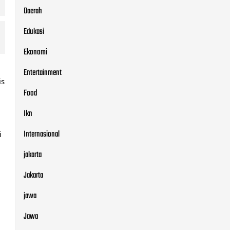
Daerah
Edukasi
Ekonomi
Entertainment
is
Food
Ikn
Internasional
i
jakarta
Jakarta
jawa
Jawa