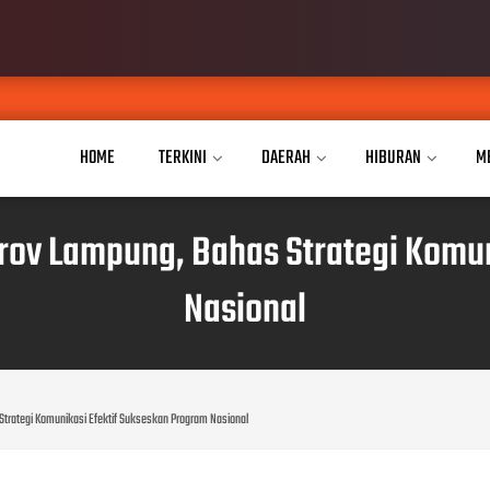
AUG 07, 20
HOME
TERKINI
DAERAH
HIBURAN
M
ov Lampung, Bahas Strategi Komun
Nasional
trategi Komunikasi Efektif Sukseskan Program Nasional