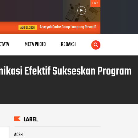
LIVE
Aisyiyah Cadre Camp Lampung Resmi Dibuka, Bupati Tubaba Ajak Sinergi Perkuat Pemba
26
ETATV
META PHOTO
REDAKSI
ikasi Efektif Sukseskan Program
LABEL
ACEH