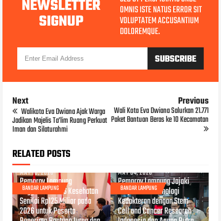
NEWSLETTER
OMNIS ISTE NATUS ERROR SIT
SIGNUP
VOLUPTATEM ACCUSANTIUM
DOLOREMQUE.
Next
Previous
Wali Kota Eva Dwiana Salurkan 21.771
Walikota Eva Dwiana Ajak Warga
Paket Bantuan Beras ke 10 Kecamatan
Jadikan Majelis Ta’lim Ruang Perkuat
Iman dan Silaturahmi
RELATED POSTS
MAY 18, 2026
MAY 04, 2026
Pemprov Lampung
Pemprov Lampung Jajaki
BANDAR LAMPUNG
BANDAR LAMPUNG
Anggarkan BPJS Kesehatan
Kerja Sama Teknologi
Senilai Rp125 Miliar pada
Kedokteran dengan Stem
2026 untuk Peserta
Cell and Cancer Research