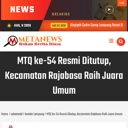
LIVE
NEWS
BREAKING
Aisyiyah Cadre Camp Lampung Resmi Dibuka
AUG, 8 2026
wb_sunny
AUG 07, 2026
MTQ ke-54 Resmi Ditutup,
Kecamatan Rajabasa Raih Juara
Umum
Home
advetorial
bandar Lampung
MTQ ke-54 Resmi Ditutup, Kecamatan Rajabasa Raih Juara Umum