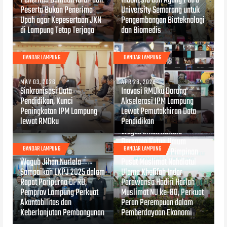
Penerima Bantuan Iuran dan
Indonesia dan Agung Putra
Peserta Bukan Penerima
University Semarang untuk
Upah agar Kepesertaan JKN
Pengembangan Bioteknologi
di Lampung Tetap Terjaga
dan Biomedis
BANDAR LAMPUNG
BANDAR LAMPUNG
MAY 03, 2026
APR 28, 2026
Sinkronisasi Data
Inovasi RMDku Dorong
Pendidikan, Kunci
Akselerasi IPM Lampung
Peningkatan IPM Lampung
Lewat Pemutakhiran Data
lewat RMDku
Pendidikan
APR 27, 2026
Wagub Jihan Nurlela
Bersama Ketua Umum
BANDAR LAMPUNG
BANDAR LAMPUNG
Dewan Pembina Pimpinan
APR 27, 2026
Wagub Jihan Nurlela
Pusat Muslimat Nahdlatul
Sampaikan LKPJ 2025 dalam
Ulama Khofifah Indar
Rapat Paripurna DPRD,
Parawansa Hadiri Harlah
Pemprov Lampung Perkuat
Muslimat NU ke-80, Perkuat
Akuntabilitas dan
Peran Perempuan dalam
Keberlanjutan Pembangunan
Pemberdayaan Ekonomi