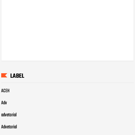
LABEL
ACEH
Adv
advetorial
Advetorial