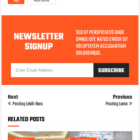
TAGS
ADVETORIAL
SED UT PERSPICIATIS UNDE
NEWSLETTER
OMNIS ISTE NATUS ERROR SIT
SIGNUP
VOLUPTATEM ACCUSANTIUM
DOLOREMQUE.
Next
Previous
Posting Lebih Baru
Posting Lama
RELATED POSTS
NOV 17, 2025