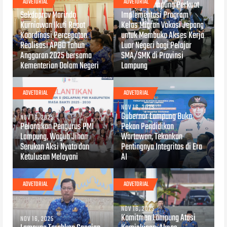
ADVETORIAL
ADVETORIAL
Pemprov Lampung Perkuat
NOV 17, 2025
Sekdaprov Marindo
Implementasi Program
Kurniawan Ikuti Rapat
Kelas Migran Vokasi Jepang
Koordinasi Percepatan
untuk Membuka Akses Kerja
Realisasi APBD Tahun
Luar Negeri bagi Pelajar
Anggaran 2025 bersama
SMA/SMK di Provinsi
Kementerian Dalam Negeri
Lampung
ADVETORIAL
ADVETORIAL
NOV 16, 2025
Gubernur Lampung Buka
NOV 16, 2025
Pelantikan Pengurus PMI
Pekan Pendidikan
Lampung, Wagub Jihan
Wartawan, Tekankan
Serukan Aksi Nyata dan
Pentingnya Integritas di Era
Ketulusan Melayani
AI
ADVETORIAL
ADVETORIAL
NOV 16, 2025
Komitmen Lampung Atasi
NOV 16, 2025