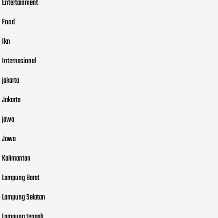
Entertainment
Food
Ikn
Internasional
jakarta
Jakarta
jawa
Jawa
Kalimantan
Lampung Barat
Lampung Selatan
Lampung tengah