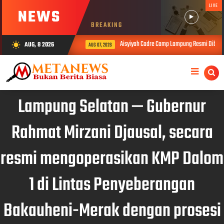
LIVE
NEWS
BREAKING
Aisyiyah Cadre Camp Lampung Resmi Dibuka, B
AUG, 8 2026
wb_sunny
AUG 07, 2026
Lampung Selatan — Gubernur
Rahmat Mirzani Djausal, secara
resmi mengoperasikan KMP Dalom
1 di Lintas Penyeberangan
Bakauheni-Merak dengan prosesi