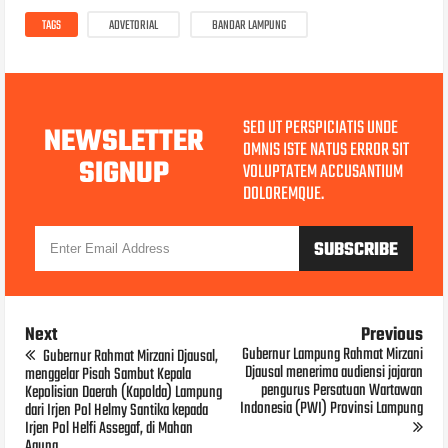
TAGS
ADVETORIAL
BANDAR LAMPUNG
SED UT PERSPICIATIS UNDE
NEWSLETTER
OMNIS ISTE NATUS ERROR SIT
SIGNUP
VOLUPTATEM ACCUSANTIUM
DOLOREMQUE.
Next
Previous
Gubernur Lampung Rahmat Mirzani
Gubernur Rahmat Mirzani Djausal,
Djausal menerima audiensi jajaran
menggelar Pisah Sambut Kepala
pengurus Persatuan Wartawan
Kepolisian Daerah (Kapolda) Lampung
Indonesia (PWI) Provinsi Lampung
dari Irjen Pol Helmy Santika kepada
Irjen Pol Helfi Assegaf, di Mahan
Agung