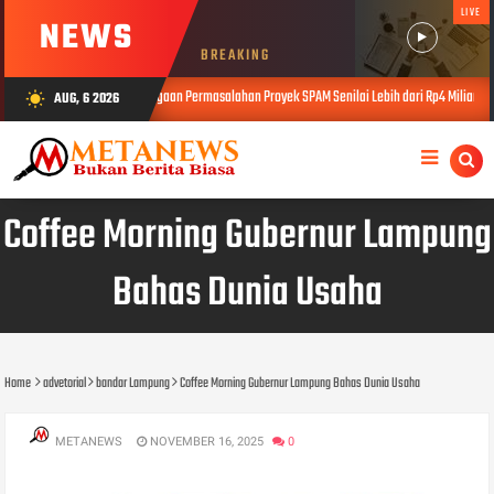
LIVE
NEWS
BREAKING
at Laporkan Dugaan Permasalahan Proyek SPAM Senilai Lebih dari Rp4 Miliar ke Kejati Lampun
AUG, 6 2026
wb_sunny
Coffee Morning Gubernur Lampung
Bahas Dunia Usaha
Home
advetorial
bandar Lampung
Coffee Morning Gubernur Lampung Bahas Dunia Usaha
METANEWS
NOVEMBER 16, 2025
0