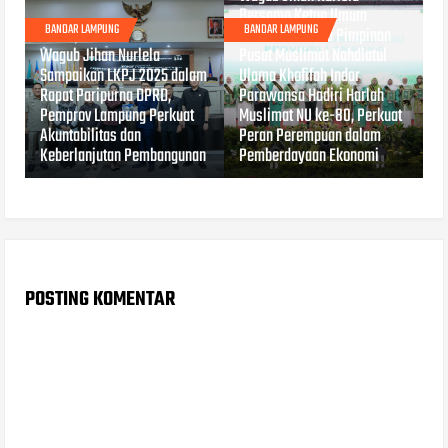
Bersama Ketua Umum
BANDAR LAMPUNG
BANDAR LAMPUNG
Dewan Pembina Pimpinan
APR 27, 2026
Wagub Jihan Nurlela
Pusat Muslimat Nahdlatul
Sampaikan LKPJ 2025 dalam
Ulama Khofifah Indar
Rapat Paripurna DPRD,
Parawansa Hadiri Harlah
Pemprov Lampung Perkuat
Muslimat NU ke-80, Perkuat
Akuntabilitas dan
Peran Perempuan dalam
Keberlanjutan Pembangunan
Pemberdayaan Ekonomi
POSTING KOMENTAR