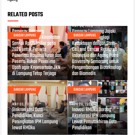
RELATED POSTS
MAY 18, 2026
MAY 04, 2026
Pemprov Lampung
Pemprov Lampung Jajaki
BANDAR LAMPUNG
BANDAR LAMPUNG
Anggarkan BPJS Kesehatan
Kerja Sama Teknologi
Senilai Rp125 Miliar pada
Kedokteran dengan Stem
2026 untuk Peserta
Cell and Cancer Research
Penerima Bantuan Iuran dan
Indonesia dan Agung Putra
Peserta Bukan Penerima
University Semarang untuk
Upah agar Kepesertaan JKN
Pengembangan Bioteknologi
di Lampung Tetap Terjaga
dan Biomedis
BANDAR LAMPUNG
BANDAR LAMPUNG
MAY 03, 2026
APR 28, 2026
Sinkronisasi Data
Inovasi RMDku Dorong
Pendidikan, Kunci
Akselerasi IPM Lampung
Peningkatan IPM Lampung
Lewat Pemutakhiran Data
lewat RMDku
Pendidikan
APR 27, 2026
Wagub Jihan Nurlela