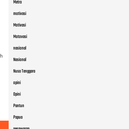
Metro
motivasi
Motivasi
Motovasi
nasional
ah
Nasional
Nusa Tenggara
opini
Opini
Pantun
Papua
pesawaran