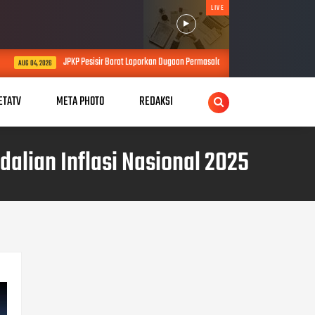
LIVE
isir Barat Laporkan Dugaan Permasalahan Proyek SPAM Senilai Lebih dari Rp4 Miliar ke Kejat
ETATV
META PHOTO
REDAKSI
lian Inflasi Nasional 2025