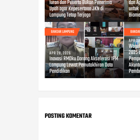
Iuran dan Peserta Bukan Penerima
dan A
Upah agar Kepesertaan JKN di
untuk
Lampung Tetap Terjaga
Biome
BANDAR LAMPUNG
BANDA
APR 27
Wagub
2025 
APR 28, 2026
Inovasi RMDku Dorong Akselerasi IPM
Pempr
Lampung Lewat Pemutakhiran Data
Akunt
Pendidikan
Pemb
POSTING KOMENTAR