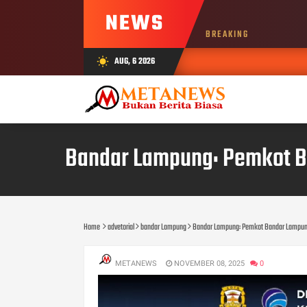
NEWS
BREAKING
AUG, 6 2026
wb_sunny
Bandar Lampung: Pemkot Ba
Home
advetorial
bandar Lampung
Bandar Lampung: Pemkot Bandar Lampung 
METANEWS
NOVEMBER 08, 2025
0