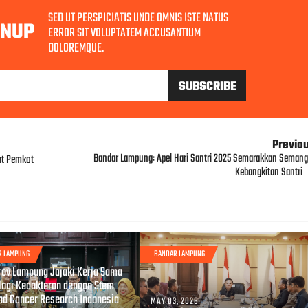
SED UT PERSPICIATIS UNDE OMNIS ISTE NATUS
GNUP
ERROR SIT VOLUPTATEM ACCUSANTIUM
DOLOREMQUE.
Previo
Bandar Lampung: Apel Hari Santri 2025 Semarakkan Semang
at Pemkot
Kebangkitan Santri
R LAMPUNG
BANDAR LAMPUNG
, 2026
ov Lampung Jajaki Kerja Sama
logi Kedokteran dengan Stem
and Cancer Research Indonesia
MAY 03, 2026