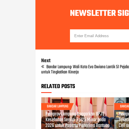
NEWSLETTER SI
Next
Bandar Lampung: Wali Kota Eva Dwiana Lantik 51 Pejab
untuk Tingkatkan Kinerja
RELATED POSTS
BANDAR LAMPUNG
BANDA
MAY 18, 2026
MAY 04
Pemprov Lampung Anggarkan BPJS
Pempr
Kesehatan Senilai Rp125 Miliar pada
Tekno
2026 untuk Peserta Penerima Bantuan
Cell 