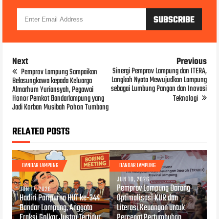
Next
Previous
Sinergi Pemprov Lampung dan ITERA,
Pemprov Lampung Sampaikan
Langkah Nyata Mewujudkan Lampung
Belasungkawa kepada Keluarga
sebagai Lumbung Pangan dan Inovasi
Almarhum Yuriansyah, Pegawai
Honor Pemkot Bandarlampung yang
Teknologi
Jadi Korban Musibah Pohon Tumbang
RELATED POSTS
BANDAR LAMPUNG
BANDAR LAMPUNG
JUN 10, 2026
Pemprov Lampung Dorong
JUN 17, 2026
Hadiri Paripurna HUT ke-344
Optimalisasi KUR dan
Bandar Lampung, Anggota
Literasi Keuangan untuk
Fraksi Golkar Justru Tertidur
Percepat Pertumbuhan