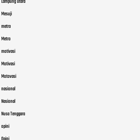
Lampung Utara
Mesuji
metro
Metro
motivasi
Motivasi
Motovasi
nasional
Nasional
Nusa Tenggara
opini
Opini