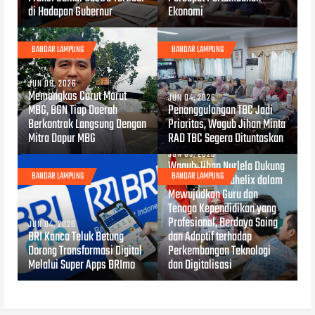
di Hadapan Gubernur
Ekonomi
BANDAR LAMPUNG
BANDAR LAMPUNG
JUN 08, 2026
Memangkas Carut Marut
JUN 04, 2026
MBG, BGN Tiap Daerah
Penanggulangan TBC Jadi
Berkontrak Langsung Dengan
Prioritas, Wagub Jihan Minta
Mitra Dapur MBG
RAD TBC Segera Dituntaskan
JUN 03, 2026
Wagub Jihan Nurlela Dukung
BANDAR LAMPUNG
BANDAR LAMPUNG
Kolaborasi Hexahelix dalam
Mewujudkan Guru dan
Tenaga Kependidikan yang
Profesional, Berdaya Saing
JUN 04, 2026
BRI Kanca Teluk Betung
dan Adaptif terhadap
Dorong Transformasi Digital
Perkembangan Teknologi
Melalui Super Apps BRImo
dan Digitalisasi