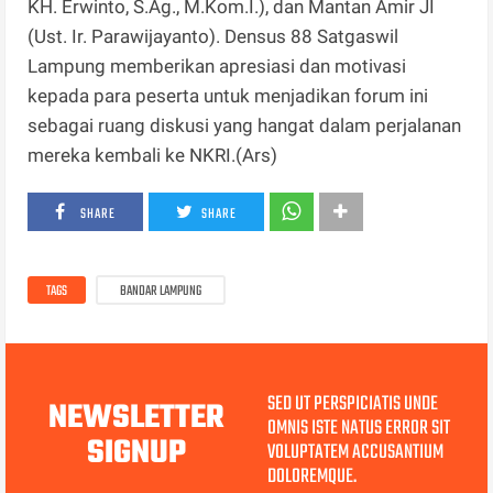
KH. Erwinto, S.Ag., M.Kom.I.), dan Mantan Amir JI
(Ust. Ir. Parawijayanto). Densus 88 Satgaswil
Lampung memberikan apresiasi dan motivasi
kepada para peserta untuk menjadikan forum ini
sebagai ruang diskusi yang hangat dalam perjalanan
mereka kembali ke NKRI.(Ars)
SHARE
SHARE
TAGS
BANDAR LAMPUNG
SED UT PERSPICIATIS UNDE
NEWSLETTER
OMNIS ISTE NATUS ERROR SIT
SIGNUP
VOLUPTATEM ACCUSANTIUM
DOLOREMQUE.