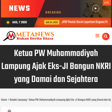
LIVE
NEWS
BREAKING
JPKP Pesisir Barat Laporkan Dugaan Permas
AUG, 7 2026
wb_sunny
AUG 04, 2026
Ketua PW Muhammadiyah
Lampung Ajak Eks-JI Bangun NKRI
yang Damai dan Sejahtera
Home
Bandar Lampung
Ketua PW Muhammadiyah Lampung Ajak Eks-JI Bangun NKRI yang Damai dan Sej