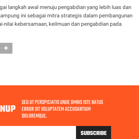
agai langkah awal menuju pengabdian yang lebih luas dan
h Lampung ini sebagai mitra strategis dalam pembangunan
ai-nilai kebersamaan, keilmuan dan pengabdian pada
SED UT PERSPICIATIS UNDE OMNIS ISTE NATUS
GNUP
ERROR SIT VOLUPTATEM ACCUSANTIUM
DOLOREMQUE.