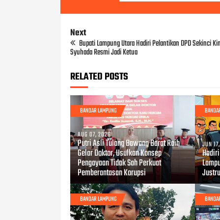
Next
Bupati Lampung Utara Hadiri Pelantikan DPD Sekinci Ki
Syuhada Resmi Jadi Ketua
RELATED POSTS
BANDAR LAMPUNG
BANDA
AUG 07, 2026
Putri Asli Tulang Bawang Barat Raih
JUN 17
Gelar Doktor, Usulkan Konsep
Hadir
Pengayaan Tidak Sah Perkuat
Lampu
Pemberantasan Korupsi
Justru
BANDAR LAMPUNG
BANDA