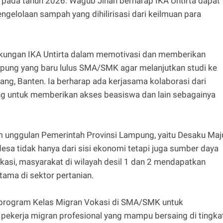
h pada tahun 2026. Wagub Jihan berharap IKA Untirta dapat
gelolaan sampah yang dihilirisasi dari keilmuan para
 dukungan IKA Untirta dalam memotivasi dan memberikan
mpung yang baru lulus SMA/SMK agar melanjutkan studi ke
rang, Banten. Ia berharap ada kerjasama kolaborasi dari
ung untuk memberikan akses beasiswa dan lain sebagainya
unggulan Pemerintah Provinsi Lampung, yaitu Desaku Maj
a tidak hanya dari sisi ekonomi tetapi juga sumber daya
kasi, masyarakat di wilayah desil 1 dan 2 mendapatkan
utama di sektor pertanian.
 program Kelas Migran Vokasi di SMA/SMK untuk
ekerja migran profesional yang mampu bersaing di tingka