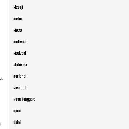
Mesuji
metro
Metro
motivasi
Motivasi
Motovasi
nasional
u,
Nasional
Nusa Tenggara
opini
Opini
t