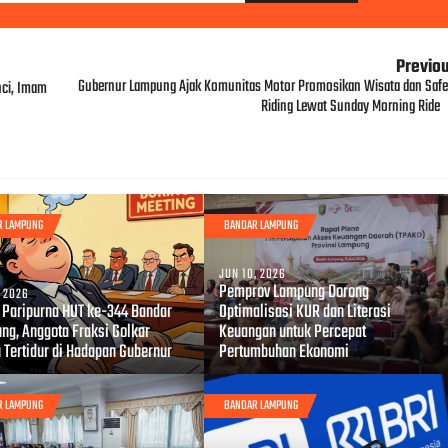
Previo
Gubernur Lampung Ajak Komunitas Motor Promosikan Wisata dan Safe
nci, Imam
Riding Lewat Sunday Morning Ride
R LAMPUNG
BANDAR LAMPUNG
JUN 10, 2026
Pemprov Lampung Dorong
, 2026
i Paripurna HUT ke-344 Bandar
Optimalisasi KUR dan Literasi
ng, Anggota Fraksi Golkar
Keuangan untuk Percepat
 Tertidur di Hadapan Gubernur
Pertumbuhan Ekonomi
R LAMPUNG
BANDAR LAMPUNG