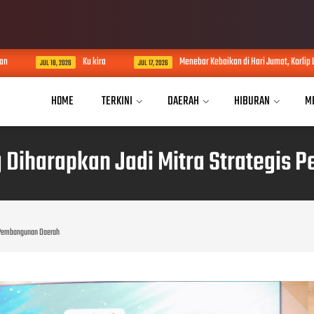
Ku kira
Menebar Kebaikan di Hari Jumat, Korlip Lampung Realitapublik
JUL 17, 2026
HOME
TERKINI
DAERAH
HIBURAN
M
g Diharapkan Jadi Mitra Strategis
s Pembangunan Daerah