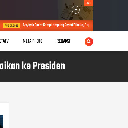
LIVE
adre Camp Lampung Resmi Dibuka, Bupati Tubaba Ajak Sinergi Perkuat Pembangunan
ETATV
META PHOTO
REDAKSI
aikan ke Presiden