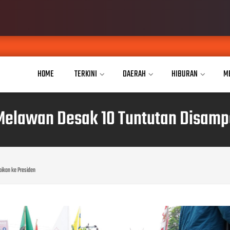
Aisyiyah C
AUG 07, 2026
HOME
TERKINI
DAERAH
HIBURAN
M
Melawan Desak 10 Tuntutan Disamp
ikan ke Presiden