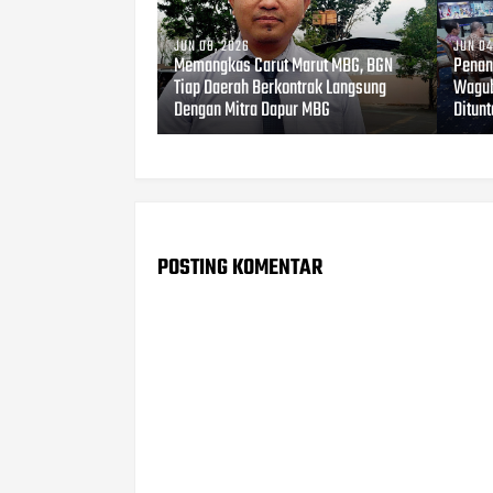
JUN 08, 2026
JUN 04
Memangkas Carut Marut MBG, BGN
Penan
Tiap Daerah Berkontrak Langsung
Wagub
Dengan Mitra Dapur MBG
Ditun
POSTING KOMENTAR