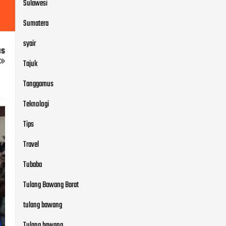
Sulawesi
Sumatera
syair
us
Tajuk
Tanggamus
Teknologi
Tips
Travel
Tubaba
Tulang Bawang Barat
tulang bawang
Tulang bawang