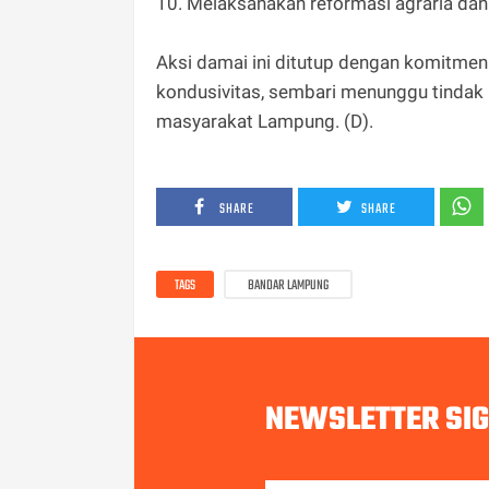
‎10. Melaksanakan reformasi agraria da
‎Aksi damai ini ditutup dengan komitm
kondusivitas, sembari menunggu tindak l
masyarakat Lampung. (D).
SHARE
SHARE
TAGS
BANDAR LAMPUNG
NEWSLETTER SI