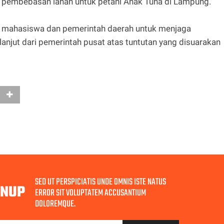
n pembebasan lahan untuk petani Anak Tuha di Lampung.
en mahasiswa dan pemerintah daerah untuk menjaga
anjut dari pemerintah pusat atas tuntutan yang disuarakan
SED UT PERSPICIATIS UNDE OMNIS ISTE NATUS
GNUP
ERROR SIT VOLUPTATEM ACCUSANTIUM
DOLOREMQUE.