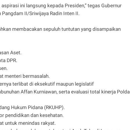
aspirasi ini langsung kepada Presiden,” tegas Gubernur
Pangdam II/Sriwijaya Radin Inten II.
bahkan membacakan sepuluh tuntutan yang disampaikan
san Aset.
ota DPR.
sen.
t menteri bermasalah.
dernya terlibat di eksekutif maupun legislatif
mbunuhan Affan Kurniawan, serta evaluasi total kinerja Polda
ndang Hukum Pidana (RKUHP).
tor pendidikan dan kesehatan.
at untuk menindas rakyat.