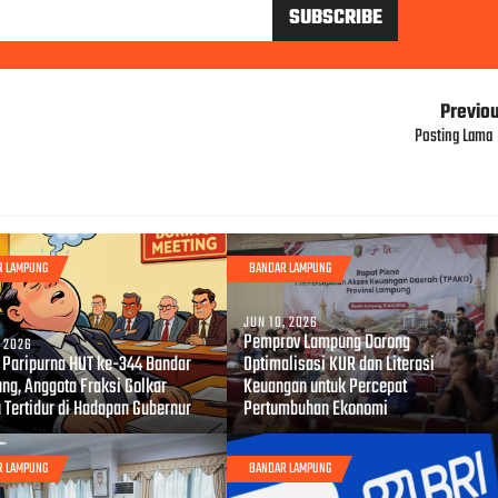
Previo
Posting Lama
R LAMPUNG
BANDAR LAMPUNG
JUN 10, 2026
Pemprov Lampung Dorong
, 2026
i Paripurna HUT ke-344 Bandar
Optimalisasi KUR dan Literasi
ng, Anggota Fraksi Golkar
Keuangan untuk Percepat
 Tertidur di Hadapan Gubernur
Pertumbuhan Ekonomi
R LAMPUNG
BANDAR LAMPUNG