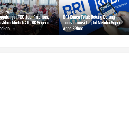
, 2026
JUN 04, 2026
ggulangan TBC Jadi Prioritas,
BRI Kanca Teluk Betung Dorong
 Jihan Minta RAD TBC Segera
Transformasi Digital Melalui Super
taskan
Apps BRImo