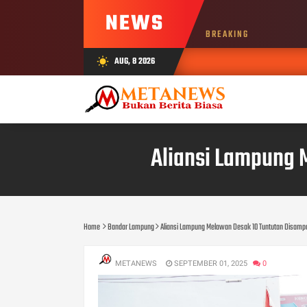
NEWS
BREAKING
AUG, 8 2026
wb_sunny
Aliansi Lampung 
Home
Bandar Lampung
Aliansi Lampung Melawan Desak 10 Tuntutan Disampa
METANEWS
SEPTEMBER 01, 2025
0