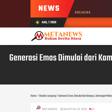
NEWS
BREAKING
AUG, 7 2026
wb_sunny
Generasi Emas Dimulai dari Ka
Home
Bandar Lampung
Generasi Emas Dimulai dari Kampus, Semangat Maha
METANEWS
AGUSTUS 25, 2025
0