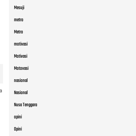
Mesuji
metro
Metro
motivasi
Motivasi
Motovasi
nasional
a
Nasional
Nusa Tenggara
opini
Opini