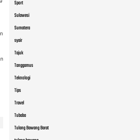
Sport
Sulawesi
Sumatera
un
syair
Tajuk
an
Tanggamus
Teknologi
Tips
Travel
Tubaba
Tulang Bawang Barat