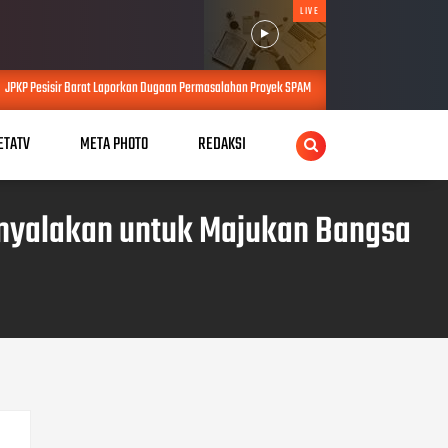
LIVE
 Dugaan Permasalahan Proyek SPAM Senilai Lebih dari Rp4 Miliar ke Kejati Lampung
JU
ETATV
META PHOTO
REDAKSI
inyalakan untuk Majukan Bangsa