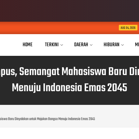
JPKP Pesisir Barat Laporkan
AUG 04, 2026
HOME
TERKINI
DAERAH
HIBURAN
M
mpus, Semangat Mahasiswa Baru D
Menuju Indonesia Emas 2045
siswa Baru Dinyalakan untuk Majukan Bangsa Menuju Indonesia Emas 2045