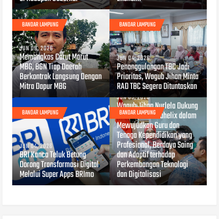
BANDAR LAMPUNG
BANDAR LAMPUNG
JUN 08, 2026
Memangkas Carut Marut
JUN 04, 2026
MBG, BGN Tiap Daerah
Penanggulangan TBC Jadi
Berkontrak Langsung Dengan
Prioritas, Wagub Jihan Minta
Mitra Dapur MBG
RAD TBC Segera Dituntaskan
JUN 03, 2026
Wagub Jihan Nurlela Dukung
BANDAR LAMPUNG
BANDAR LAMPUNG
Kolaborasi Hexahelix dalam
Mewujudkan Guru dan
Tenaga Kependidikan yang
Profesional, Berdaya Saing
JUN 04, 2026
BRI Kanca Teluk Betung
dan Adaptif terhadap
Dorong Transformasi Digital
Perkembangan Teknologi
Melalui Super Apps BRImo
dan Digitalisasi