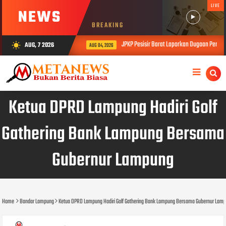
LIVE
NEWS
BREAKING
JPKP Pesisir Barat Laporkan Dugaan Permasal
AUG, 7 2026
wb_sunny
AUG 04, 2026
Ketua DPRD Lampung Hadiri Golf
Gathering Bank Lampung Bersama
Gubernur Lampung
Home
Bandar Lampung
Ketua DPRD Lampung Hadiri Golf Gathering Bank Lampung Bersama Gubernur Lam