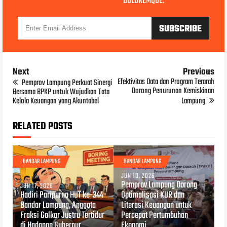
DOLOREMQUE.
Next
Previous
Efektivitas Data dan Program Terarah
Pemprov Lampung Perkuat Sinergi
Dorong Penurunan Kemiskinan
Bersama BPKP untuk Wujudkan Tata
Kelola Keuangan yang Akuntabel
Lampung
RELATED POSTS
BANDAR LAMPUNG
BANDAR LAMPUNG
JUN 10, 2026
Pemprov Lampung Dorong
JUN 17, 2026
Hadiri Paripurna HUT ke-344
Optimalisasi KUR dan
Bandar Lampung, Anggota
Literasi Keuangan untuk
Fraksi Golkar Justru Tertidur
Percepat Pertumbuhan
di Hadapan Gubernur
Ekonomi