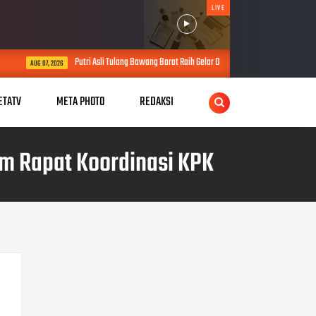
LIVE
tri Asli Tulang Bawang Barat Raih Gelar Doktor, Usulkan Konsep Pengayaan Tidak Sah Perkuat
ETATV
META PHOTO
REDAKSI
m Rapat Koordinasi KPK