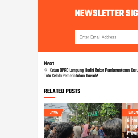
NEWSLETTER SI
Next
Ketua DPRD Lampung Hadiri Rakor Pemberantasan Koru
Tata Kelola Pemerintahan Daerah!
RELATED POSTS
JAWA
BANDA
FEB 14
Guber
Rapat
Provin