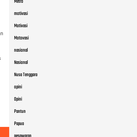
Metro
motivasi
Motivasi
an
Motovasi
nasional
s
Nasional
Nusa Tenggara
opini
Opini
Pantun
Papua
pesawaran