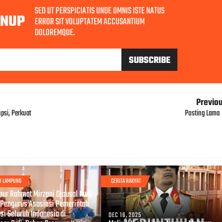
SED UT PERSPICIATIS UNDE OMNIS ISTE NATUS
GNUP
ERROR SIT VOLUPTATEM ACCUSANTIUM
DOLOREMQUE.
Previo
psi, Perkuat
Posting Lama
R LAMPUNG
CERITA RAKYAT
, 2026
nur Rahmat Mirzani Djausal Ikuti
 Pengurus Asosiasi Pemerintah
si Seluruh Indonesia di
DEC 16, 2025