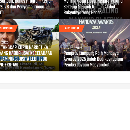
sar Bali, Bahas Program Kerja
Melirik Kisah Libya, Negara Makmur
 2026 dan Penyempurnaan
Sekejap Menjadi Runtuh Akibat
RT
Rakyatnya Yang Bodoh
R LAMPUNG
ADVETORIAL
, 2025
I TANGKAP KURIR NARKOTIKA
NOV 16, 2025
YANG KABUR USAI KECELAKAAN
Pemprov Lampung Raih Mandaya
L LAMPUNG, DISITA LEBIH 200
Awards 2025 untuk Dedikasi dalam
PIL EKSTASI
Pemberdayaan Masyarakat