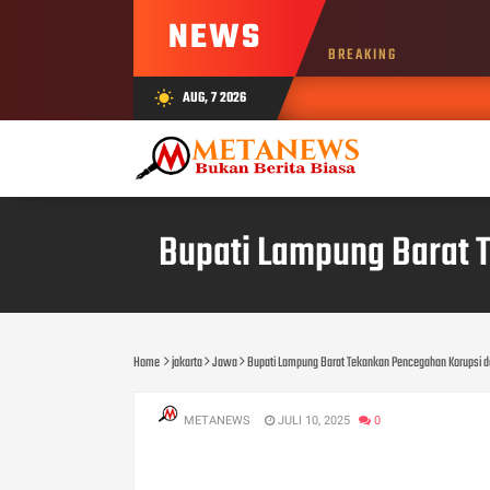
NEWS
BREAKING
AUG, 7 2026
wb_sunny
Bupati Lampung Barat 
Home
jakarta
Jawa
Bupati Lampung Barat Tekankan Pencegahan Korupsi d
METANEWS
JULI 10, 2025
0