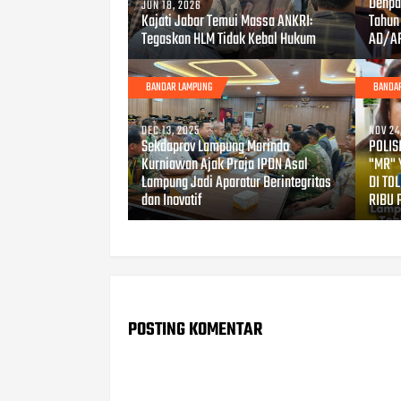
Denpa
JUN 18, 2026
Kajati Jabar Temui Massa ANKRI:
Tahun
Tegaskan HLM Tidak Kebal Hukum
AD/A
BANDAR LAMPUNG
BANDA
DEC 13, 2025
NOV 24
Sekdaprov Lampung Marindo
POLIS
Kurniawan Ajak Praja IPDN Asal
"MR" 
Lampung Jadi Aparatur Berintegritas
DI TO
dan Inovatif
RIBU 
POSTING KOMENTAR