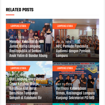
RELATED POSTS
LAMPUNG UTARA
LAMPUNG UTARA
JUL 17, 2026
Menebar Kebaikan di Hari
JUL 16, 2026
Jumat, Korlip Lampung
MPC Pemuda Pancasila
Realitapublik.id Santuni
Audiensi dengan Pemkab
Anak Yatim di Bandar Abung
Lampura
LAMPUNG UTARA
LAMPUNG UTARA
MAY 23, 2026
DLH Lampung Utara Respon
Cepat Keluhan Warga,
MAY 22, 2026
Kerahkan Alat Berat
Verifikasi Keberadaan
Bersihkan Tumpukan
Ormas, Kesbangpol Lampura
Sampah di Kotabumi Ilir
Kunjungi Sekretariat PD IWO