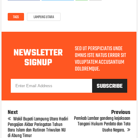
TAGS
LAMPUNG UTARA
SED UT PERSPICIATIS UNDE
NEWSLETTER
OMNIS ISTE NATUS ERROR SIT
SIGNUP
VOLUPTATEM ACCUSANTIUM
DOLOREMQUE.
Next
Previous
Pemkab Lambar gandeng kejaksaan
Wakil Bupati Lampung Utara Hadiri
Tangani Hukum Perdata dan Tata
Pengajian Akbar Peringatan Tahun
Baru Islam dan Rutinan Triwulan NU
Usaha Negara.
di Abung Timur