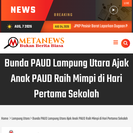
LIVE
NEWS
BREAKING
JPKP Pesisir Barat Laporkan Dugaan Permas
AUG, 7 2026
wb_sunny
AUG 04, 2026
Bunda PAUD Lampung Utara Ajak
Anak PAUD Raih Mimpi di Hari
Pertama Sekolah
Home
Lampung Utara
Bunda PAUD Lampung Utara Ajak Anak PAUD Raih Mimpi di Hari Pertama Sekolah