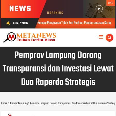
LIVE
NEWS
BREAKING
 Doktor, Usulkan Konsep Pengayaan Tidak Sah Perkuat Pemberantasan Korupsi
AUG, 7 2026
wb_sunny
AUG 04, 20
Pemprov Lampung Dorong
Transparansi dan Investasi Lewat
Dua Raperda Strategis
Home
Bandar Lampung
Pemprov Lampung Dorong Transparansi dan Investasi Lewat Dua Raperda Strategi