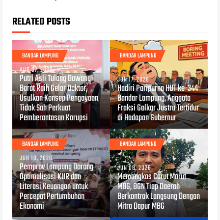
RELATED POSTS
BANDAR LAMPUNG
BANDAR LAMPUNG
AUG 07, 2026
Putri Asli Tulang Bawang
JUN 17, 2026
Barat Raih Gelar Doktor,
Hadiri Paripurna HUT ke-344
Usulkan Konsep Pengayaan
Bandar Lampung, Anggota
Tidak Sah Perkuat
Fraksi Golkar Justru Tertidur
Pemberantasan Korupsi
di Hadapan Gubernur
BANDAR LAMPUNG
BANDAR LAMPUNG
JUN 10, 2026
Pemprov Lampung Dorong
JUN 08, 2026
Optimalisasi KUR dan
Memangkas Carut Marut
Literasi Keuangan untuk
MBG, BGN Tiap Daerah
Percepat Pertumbuhan
Berkontrak Langsung Dengan
Ekonomi
Mitra Dapur MBG