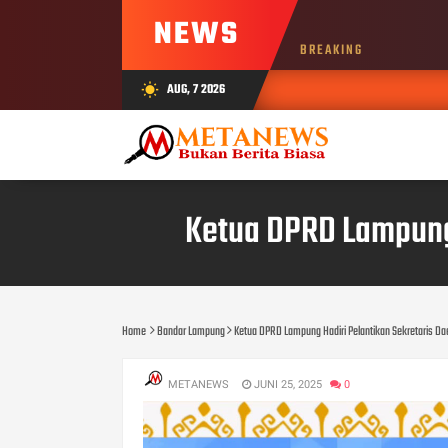
NEWS
BREAKING
AUG, 7 2026
wb_sunny
Ketua DPRD Lampung 
Home
Bandar Lampung
Ketua DPRD Lampung Hadiri Pelantikan Sekretaris Da
METANEWS
JUNI 25, 2025
0