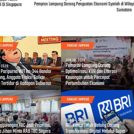
Pemprov Lampung Dorong Penguatan Ekonomi Syariah di Wilay
l Di Singapura
Sumatera
R LAMPUNG
BANDAR LAMPUNG
JUN 10, 2026
Pemprov Lampung Dorong
, 2026
i Paripurna HUT ke-344 Bandar
Optimalisasi KUR dan Literasi
ng, Anggota Fraksi Golkar
Keuangan untuk Percepat
 Tertidur di Hadapan Gubernur
Pertumbuhan Ekonomi
R LAMPUNG
BANDAR LAMPUNG
, 2026
JUN 04, 2026
ggulangan TBC Jadi Prioritas,
BRI Kanca Teluk Betung Dorong
 Jihan Minta RAD TBC Segera
Transformasi Digital Melalui Super