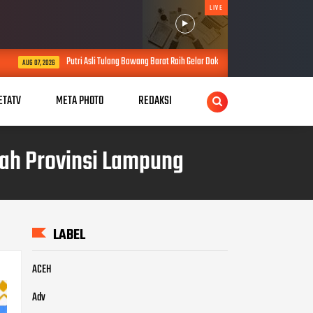
LIVE
 Asli Tulang Bawang Barat Raih Gelar Doktor, Usulkan Konsep Pengayaan Tidak Sah Perkuat Pe
ETATV
META PHOTO
REDAKSI
rah Provinsi Lampung
LABEL
ACEH
Adv