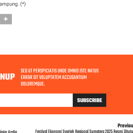
ampung. (*)
SED UT PERSPICIATIS UNDE OMNIS ISTE NATUS
GNUP
ERROR SIT VOLUPTATEM ACCUSANTIUM
DOLOREMQUE.
Previo
Festival Ekonomi Syariah Regional Sumatera 2025 Resmi Ditutu
ajar Azalia