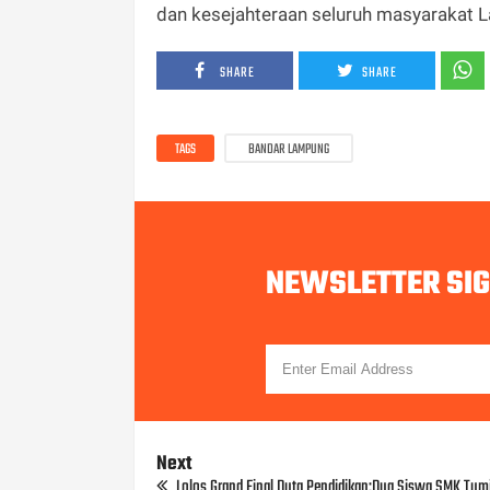
dan kesejahteraan seluruh masyarakat L
SHARE
SHARE
TAGS
BANDAR LAMPUNG
NEWSLETTER SI
Next
Lolos Grand Final Duta Pendidikan;Dua Siswa SMK Tumij