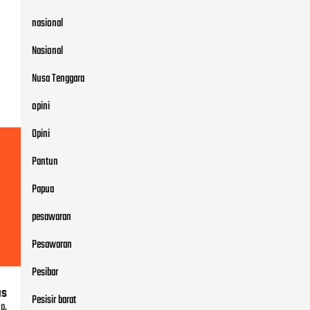
nasional
Nasional
Nusa Tenggara
opini
Opini
Pantun
Papua
pesawaran
Pesawaran
Pesibar
us
Pesisir barat
p,