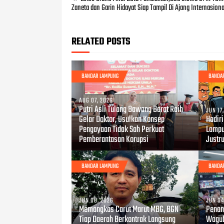
Zaneta dan Garin Hidayat Siap Tampil Di Ajang Internasiona
RELATED POSTS
BANDAR LAMPUNG
BANDA
AUG 07, 2026
Putri Asli Tulang Bawang Barat Raih
JUN 17
Gelar Doktor, Usulkan Konsep
Hadir
Pengayaan Tidak Sah Perkuat
Lampu
Pemberantasan Korupsi
Justru
BANDAR LAMPUNG
BANDA
JUN 08, 2026
JUN 04
Memangkas Carut Marut MBG, BGN
Penan
Tiap Daerah Berkontrak Langsung
Wagub