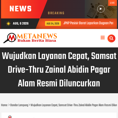
LIVE
NEWS
BREAKING
JPKP Pesisir Barat Laporkan Dugaan Permasalaha
AUG, 6 2026
wb_sunny
AUG 04, 2026
Wujudkan Layanan Cepat, Samsat
Drive-Thru Zainal Abidin Pagar
Alam Resmi Diluncurkan
Home
Bandar Lampung
Wujudkan Layanan Cepat, Samsat Drive-Thru Zainal Abidin Pagar Alam Resmi Dilun