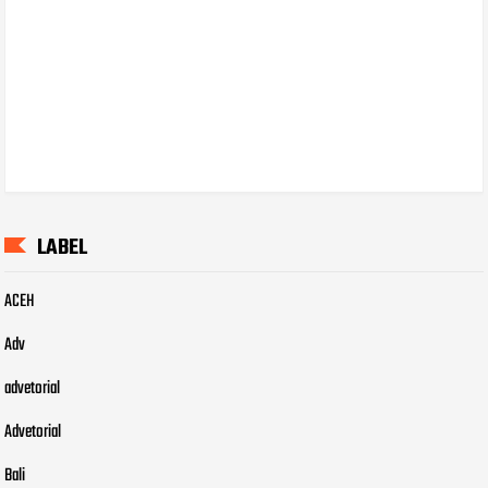
LABEL
ACEH
Adv
advetorial
Advetorial
Bali