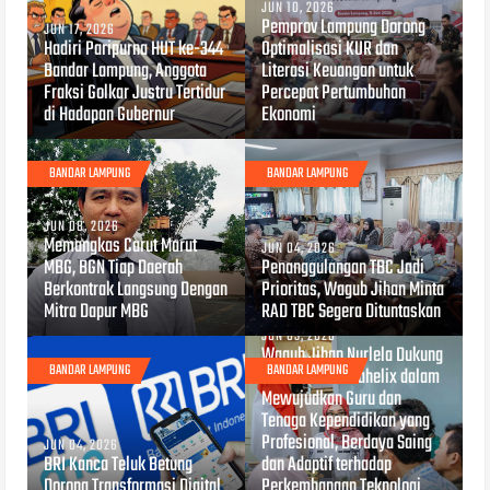
JUN 10, 2026
Pemprov Lampung Dorong
JUN 17, 2026
Hadiri Paripurna HUT ke-344
Optimalisasi KUR dan
Bandar Lampung, Anggota
Literasi Keuangan untuk
Fraksi Golkar Justru Tertidur
Percepat Pertumbuhan
di Hadapan Gubernur
Ekonomi
BANDAR LAMPUNG
BANDAR LAMPUNG
JUN 08, 2026
Memangkas Carut Marut
JUN 04, 2026
MBG, BGN Tiap Daerah
Penanggulangan TBC Jadi
Berkontrak Langsung Dengan
Prioritas, Wagub Jihan Minta
Mitra Dapur MBG
RAD TBC Segera Dituntaskan
JUN 03, 2026
Wagub Jihan Nurlela Dukung
BANDAR LAMPUNG
BANDAR LAMPUNG
Kolaborasi Hexahelix dalam
Mewujudkan Guru dan
Tenaga Kependidikan yang
Profesional, Berdaya Saing
JUN 04, 2026
BRI Kanca Teluk Betung
dan Adaptif terhadap
Dorong Transformasi Digital
Perkembangan Teknologi