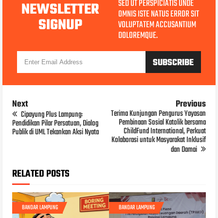
SED UT PERSPICIATIS UNDE
NEWSLETTER
OMNIS ISTE NATUS ERROR SIT
SIGNUP
VOLUPTATEM ACCUSANTIUM
DOLOREMQUE.
Next
Previous
Terima Kunjungan Pengurus Yayasan
Cipayung Plus Lampung:
Pembinaan Sosial Katolik bersama
Pendidikan Pilar Persatuan, Dialog
ChildFund International, Perkuat
Publik di UML Tekankan Aksi Nyata
Kolaborasi untuk Masyarakat Inklusif
dan Damai
RELATED POSTS
BANDAR LAMPUNG
BANDAR LAMPUNG