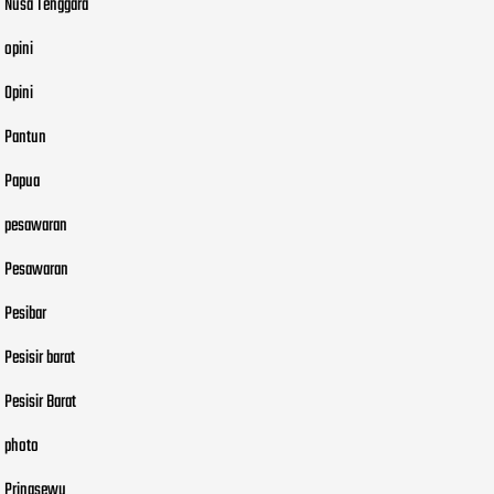
Nusa Tenggara
opini
Opini
Pantun
Papua
pesawaran
Pesawaran
Pesibar
Pesisir barat
Pesisir Barat
photo
Pringsewu