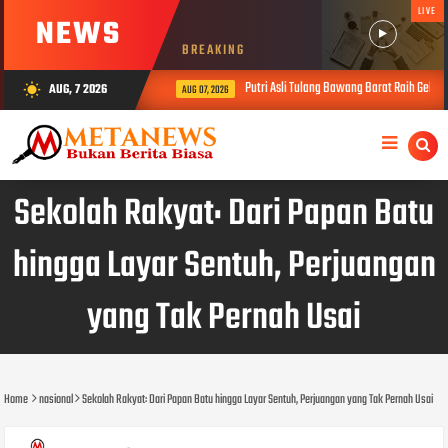
LIVE
NEWS
BREAKING
Putri Asli Tulang Bawang Barat Raih Gelar
AUG, 7 2026
wb_sunny
AUG 07, 2026
Sekolah Rakyat: Dari Papan Batu
hingga Layar Sentuh, Perjuangan
yang Tak Pernah Usai
Home
nasional
Sekolah Rakyat: Dari Papan Batu hingga Layar Sentuh, Perjuangan yang Tak Pernah Usai