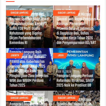
APR 02, 2026
FEB 14, 2026
BANDAR LAMPUNG
BANDAR LAMPUNG
Wagub Jihan Nurlela Jadi
Gubernur Rahmat Mirzani
Keynote Speaker pada Acara
Djausal Ikuti Rapat Pengurus
Penandatanganan Kerja
Asosiasi Pemerintah
Sama FDB Multi Usaha
Provinsi Seluruh Indonesia
Kehutanan yang Digelar
di Denpasar Bali, Bahas
Dirjen Perbendaharaan
Program Kerja Tahun 2026
Kemenkeu RI
dan Penyempurnaan AD/ART
FEB 11, 2026
Pemprov Lampung Raih
JAKARTA
JAWA
Penghargaan dari Kemen
PANRB atas Keberhasilan
Meningkatkan SAKIP 2025
dan RSJD juga Raih
FEB 11, 2026
Penghargaan Zona Integritas
Pemprov Lampung Perkuat
WBK dan WBBM Perdana
Reformasi Birokrasi, SAKIP
Tahun 2025
2025 Naik ke Predikat BB
FEB 03, 2026
Gubernur Rahmat Mirzani
FEB 02, 2026
BANDAR LAMPUNG
BANDAR LAMPUNG
Djausal Tegaskan Dukungan
Gubernur Rahmat Mirzani
Pemprov Lampung terhadap
Djausal dan Wagub Jihan