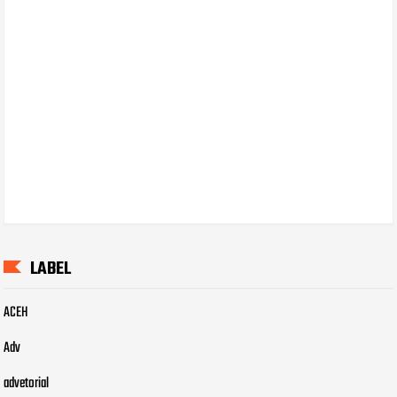
LABEL
ACEH
Adv
advetorial