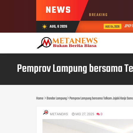
NEWS
BREAKING
JPKP Pesis
AUG, 6 2026
wb_sunny
AUG 04, 2026
Pemprov Lampung bersama Telk
Home
Bandar Lampung
Pemprov Lampung bersama Telkom Jajaki Kerja Sama S
METANEWS
MEI 27, 2025
0