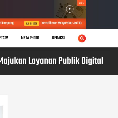
LIVE
ampung
Keterlibatan Masyarakat Jadi Kunci Akurasi Data Pertanahan
JUL 21, 2026
ETATV
META PHOTO
REDAKSI
ajukan Layanan Publik Digital