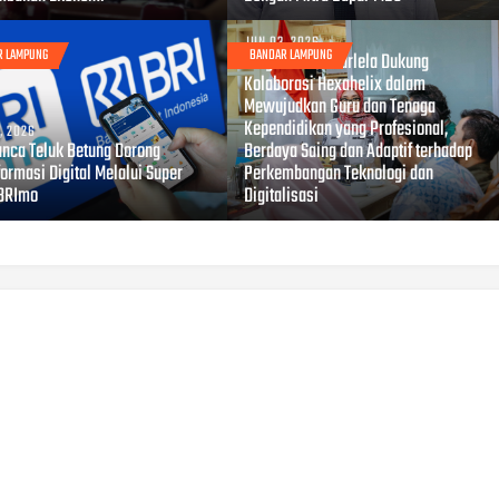
JUN 03, 2026
R LAMPUNG
BANDAR LAMPUNG
Wagub Jihan Nurlela Dukung
Kolaborasi Hexahelix dalam
Mewujudkan Guru dan Tenaga
Kependidikan yang Profesional,
, 2026
anca Teluk Betung Dorong
Berdaya Saing dan Adaptif terhadap
ormasi Digital Melalui Super
Perkembangan Teknologi dan
BRImo
Digitalisasi