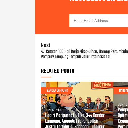
Next
Catatan 100 Hari Kerja Mirza-Jihan, Dorong Pertumbu
Pemprov Lampung Tempuh Jalur Internasional
RELATED POSTS
BANDAR LAMPUNG
BANDA
JUN 10
Pempr
JUN 17, 2026
Hadiri Paripurna HUT ke-344 Bandar
Optima
Lampung, Anggota Fraksi Golkar
Keuan
Justru Tertidur di Hadapan Gubernur
Pertu