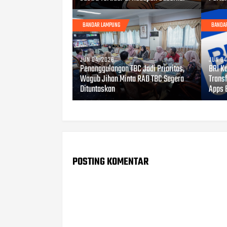
BANDAR LAMPUNG
BANDA
JUN 04, 2026
JUN 04
Penanggulangan TBC Jadi Prioritas,
BRI K
Wagub Jihan Minta RAD TBC Segera
Transf
Dituntaskan
Apps 
POSTING KOMENTAR