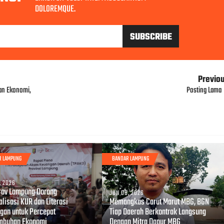
DOLOREMQUE.
Previo
han Ekonomi,
Posting Lama
R LAMPUNG
BANDAR LAMPUNG
, 2026
ov Lampung Dorong
JUN 08, 2026
lisasi KUR dan Literasi
Memangkas Carut Marut MBG, BGN
gan untuk Percepat
Tiap Daerah Berkontrak Langsung
mbuhan Ekonomi
Dengan Mitra Dapur MBG