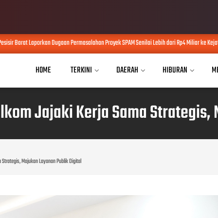
ir Barat Laporkan Dugaan Permasalahan Proyek SPAM Senilai Lebih dari Rp4 Miliar ke Kejati L
HOME
TERKINI
DAERAH
HIBURAN
M
om Jajaki Kerja Sama Strategis, M
trategis, Majukan Layanan Publik Digital