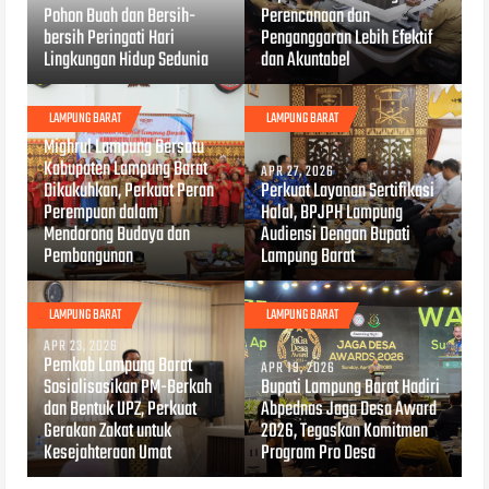
Pohon Buah dan Bersih-
Perencanaan dan
bersih Peringati Hari
Penganggaran Lebih Efektif
Lingkungan Hidup Sedunia
dan Akuntabel
LAMPUNG BARAT
LAMPUNG BARAT
MAY 05, 2026
Mighrul Lampung Bersatu
Kabupaten Lampung Barat
APR 27, 2026
Dikukuhkan, Perkuat Peran
Perkuat Layanan Sertifikasi
Perempuan dalam
Halal, BPJPH Lampung
Mendorong Budaya dan
Audiensi Dengan Bupati
Pembangunan
Lampung Barat
LAMPUNG BARAT
LAMPUNG BARAT
APR 23, 2026
Pemkab Lampung Barat
APR 19, 2026
Sosialisasikan PM-Berkah
Bupati Lampung Barat Hadiri
dan Bentuk UPZ, Perkuat
Abpednas Jaga Desa Award
Gerakan Zakat untuk
2026, Tegaskan Komitmen
Kesejahteraan Umat
Program Pro Desa