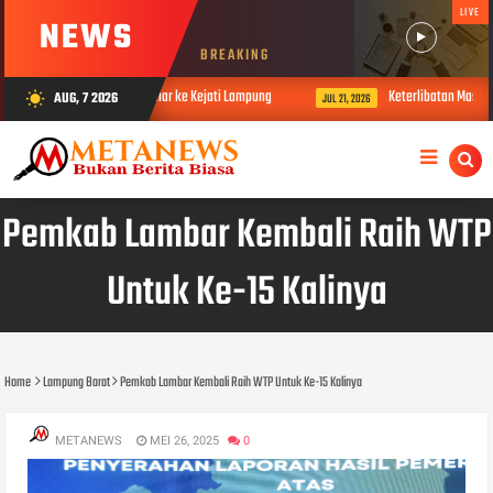
LIVE
NEWS
BREAKING
nilai Lebih dari Rp4 Miliar ke Kejati Lampung
Keterlibatan Masyarakat 
AUG, 7 2026
wb_sunny
JUL 21, 2026
Pemkab Lambar Kembali Raih WTP
Untuk Ke-15 Kalinya
Home
Lampung Barat
Pemkab Lambar Kembali Raih WTP Untuk Ke-15 Kalinya
METANEWS
MEI 26, 2025
0