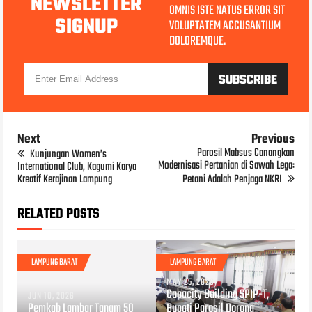
NEWSLETTER
OMNIS ISTE NATUS ERROR SIT
SIGNUP
VOLUPTATEM ACCUSANTIUM
DOLOREMQUE.
Next
Previous
Parosil Mabsus Canangkan
Kunjungan Women’s
Modernisasi Pertanian di Sawah Lega:
International Club, Kagumi Karya
Kreatif Kerajinan Lampung
Petani Adalah Penjaga NKRI
RELATED POSTS
LAMPUNG BARAT
LAMPUNG BARAT
MAY 25, 2026
Capacity Building SPIP-T,
JUN 10, 2026
Pemkab Lambar Tanam 50
Bupati Parosil Dorong