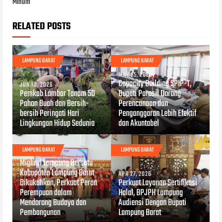
Minum
RELATED POSTS
LAMPUNG BARAT
LAMPUNG BARAT
MAY 25, 2026
Capacity Building SPIP-T,
JUN 10, 2026
Pemkab Lambar Tanam 50
Bupati Parosil Dorong
Pohon Buah dan Bersih-
Perencanaan dan
bersih Peringati Hari
Penganggaran Lebih Efektif
Lingkungan Hidup Sedunia
dan Akuntabel
LAMPUNG BARAT
LAMPUNG BARAT
MAY 05, 2026
Mighrul Lampung Bersatu
Kabupaten Lampung Barat
APR 27, 2026
Dikukuhkan, Perkuat Peran
Perkuat Layanan Sertifikasi
Perempuan dalam
Halal, BPJPH Lampung
Mendorong Budaya dan
Audiensi Dengan Bupati
Pembangunan
Lampung Barat