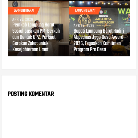
LAMPUNG BARAT
LAMPUNG BARAT
APR 23, 2026
Pemkab Lampung Barat
APR 19, 2026
Sosialisasikan PM-Berkah
Bupati Lampung Barat Hadiri
dan Bentuk UPZ, Perkuat
Abpednas Jaga Desa Award
Gerakan Zakat untuk
2026, Tegaskan Komitmen
Kesejahteraan Umat
Program Pro Desa
POSTING KOMENTAR