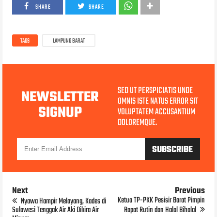
SHARE
SHARE
TAGS
LAMPUNG BARAT
SED UT PERSPICIATIS UNDE
NEWSLETTER
OMNIS ISTE NATUS ERROR SIT
SIGNUP
VOLUPTATEM ACCUSANTIUM
DOLOREMQUE.
Next
Previous
Ketua TP-PKK Pesisir Barat Pimpin
Nyawa Hampir Melayang, Kades di
Sulawesi Tenggak Air Aki Dikira Air
Rapat Rutin dan Halal Bihalal